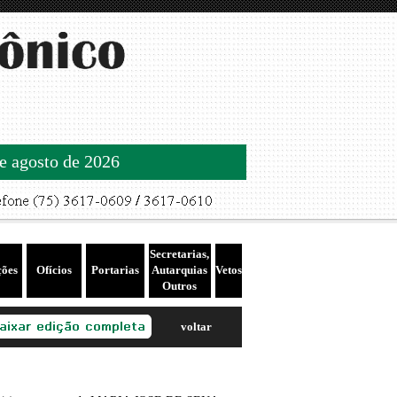
de agosto de 2026
Secretarias,
ções
Ofícios
Portarias
Autarquias
Vetos
Outros
voltar