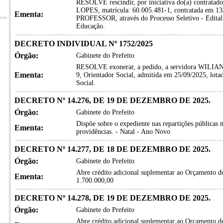
RESOLVE rescindir, por iniciativa do(a) contrat
LOPES, matrícula: 60.005.481-1, contratada em 13/
Ementa:
PROFESSOR, através do Processo Seletivo - Edital 
Educação.
DECRETO INDIVIDUAL Nº 1752/2025
Órgão:
Gabinete do Prefeito
RESOLVE exonerar, a pedido, a servidora WILIA
Ementa:
9, Orientador Social, admitida em 25/09/2025, lota
Social.
DECRETO Nº 14.276, DE 19 DE DEZEMBRO DE 2025.
Órgão:
Gabinete do Prefeito
Dispõe sobre o expediente nas repartições públicas m
Ementa:
providências. - Natal - Ano Novo
DECRETO Nº 14.277, DE 18 DE DEZEMBRO DE 2025.
Órgão:
Gabinete do Prefeito
Abre crédito adicional suplementar ao Orçamento do
Ementa:
1.700.000,00
DECRETO Nº 14.278, DE 19 DE DEZEMBRO DE 2025.
Órgão:
Gabinete do Prefeito
Abre crédito adicional suplementar ao Orçamento do