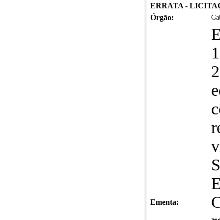
ERRATA - LICITAÇ
Órgão:
Gab
E
2
e
c
r
v
S
E
C
Ementa: