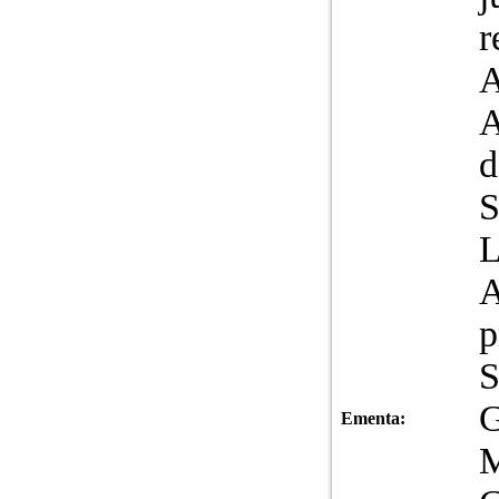
r
A
L
A
p
S
G
Ementa:
M