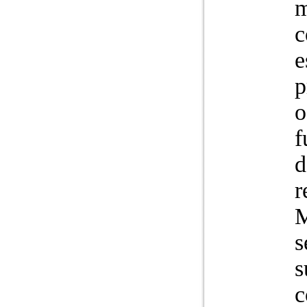
m
c
e
p
o
f
d
r
M
s
s
c