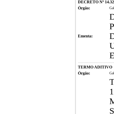
DECRETO Nº 14.32
Órgão:
Gab
Ementa:
U
E
TERMO ADITIVO
Órgão:
Gab
T