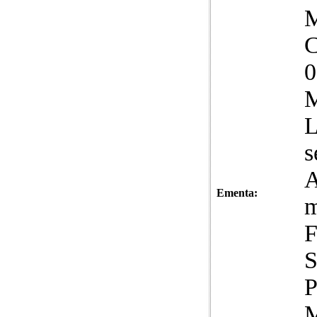
C
0
M
L
s
A
Ementa:
m
F
S
P