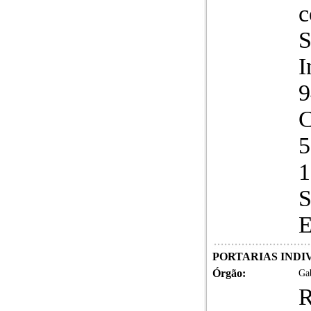
c
S
I
C
5
1
S
E
PORTARIAS INDIVI
Órgão:
Gab
R