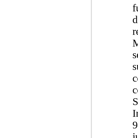
f
d
r
M
s
s
c
c
S
I
9
j