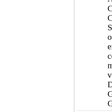
o
e
c
m
v
D
G
G