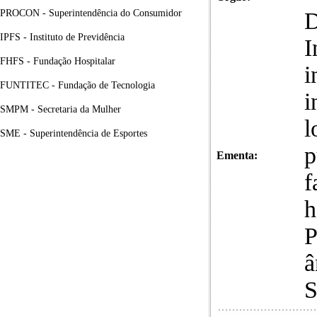
PROCON - Superintendência do Consumidor
D
IPFS - Instituto de Previdência
I
FHFS - Fundação Hospitalar
i
FUNTITEC - Fundação de Tecnologia
i
SMPM - Secretaria da Mulher
l
SME - Superintendência de Esportes
p
Ementa:
f
h
P
â
S