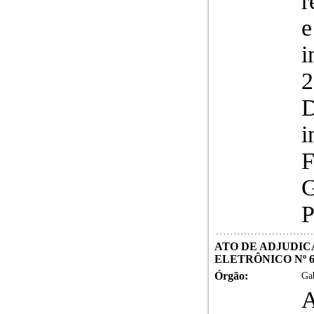
r
e
i
2
D
i
F
G
P
ATO DE ADJUDIC
ELETRÔNICO Nº 6
Órgão:
Gab