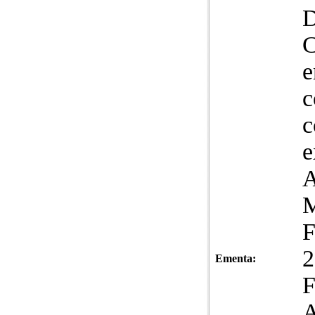
D
C
e
c
c
e
A
M
Ementa: