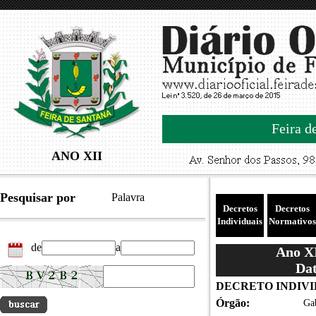
Feira d
ANO XII
Pesquisar por
Palavra
Decretos
Decretos
Individuais
Normativos
de
a
Ano XI
Dat
DECRETO INDIVIDUA
Órgão:
Gab