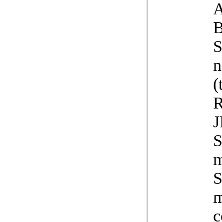
B
S
n
(
R
S
m
S
m
c