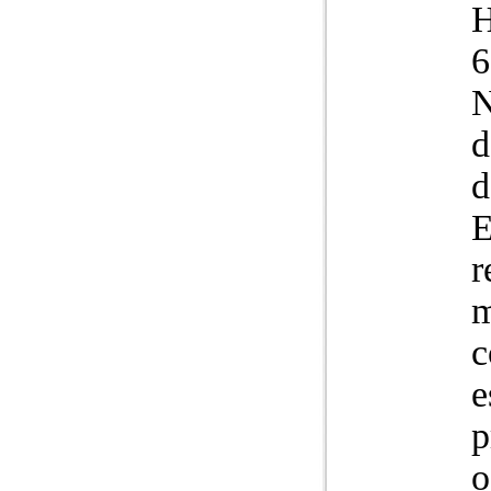
N
d
d
E
r
m
c
e
p
o