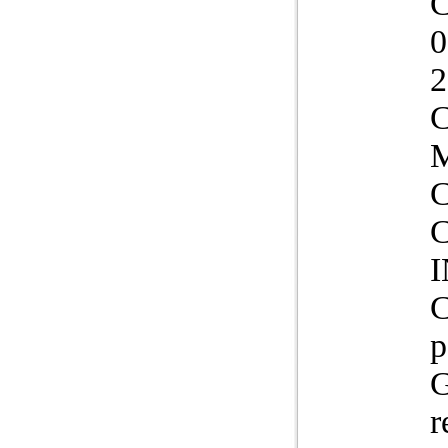
2
C
p
G
r