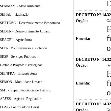
D
SEMMAM - Meio Ambiente
SEHAB - Habitação
DECRETO Nº 14.32
Órgão:
Gab
SETTDEC - Desenvolvimento Econômico
H
SEDUR - Desenvolvimento Urbano
f
Ementa:
SEAGRI - Agricultura
o
SEPREV - Prevenção à Violência
SESP - Serviços Públicos
DECRETO Nº 14.32
Gestão e Projetos Estratégicos
Órgão:
Gab
H
SEINFRA - Infraestrutura
f
SEMOB - Mobilidade Urbana
Ementa:
o
SMT - Superintendência de Trânsito
ARFES - Agência Reguladora
DECRETO Nº 14.32
CGM - Controladoria Geral
Órgão:
Gab