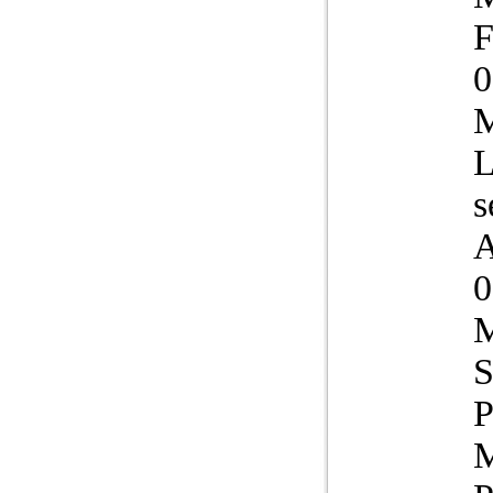
F
0
M
L
s
A
0
M
S
P