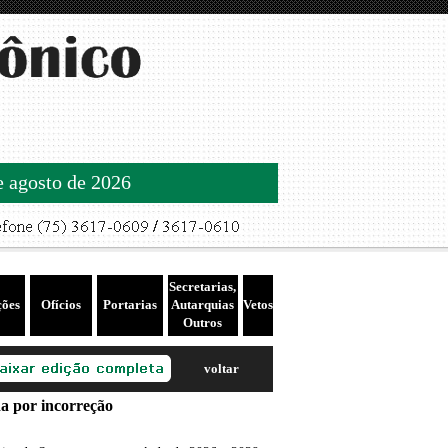
de agosto de 2026
Secretarias,
ções
Ofícios
Portarias
Autarquias
Vetos
Outros
voltar
 por incorreção