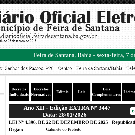
Feira de Santana, Bahia - sexta-feira, 7 
Decretos
Decretos
Leis
Editais
Leis
Licita
Individuais
Normativos
Complementares
Ano XII - Edição EXTRA Nº 3447
Data: 28/01/2026
LEI Nº 4.396, DE 22 DE DEZEMBRO DE 2025 - Republicada
Órgão:
Gabinete do Prefeito