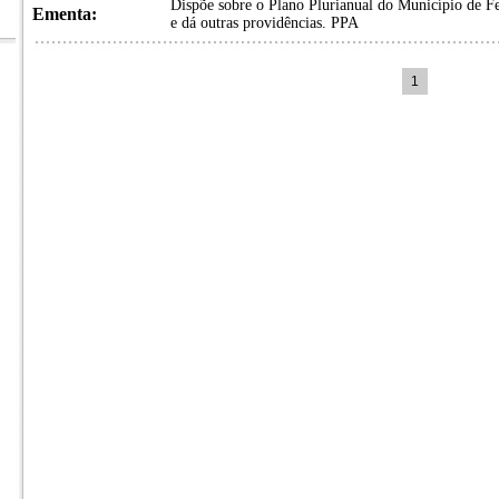
Dispõe sobre o Plano Plurianual do Município de Fe
Ementa:
e dá outras providências. PPA
1