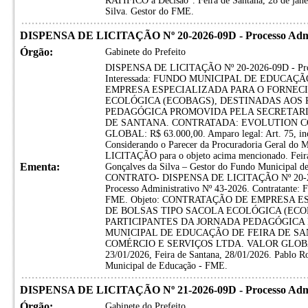
RATIFICO a Decisão”. Feira de Santana, 28 de jane
Silva. Gestor do FME.
DISPENSA DE LICITAÇÃO Nº 20-2026-09D - Processo Admini
Órgão:
Gabinete do Prefeito
DISPENSA DE LICITAÇÃO Nº 20-2026-09D - Proces
Interessada: FUNDO MUNICIPAL DE EDUCAÇÃ
EMPRESA ESPECIALIZADA PARA O FORNEC
ECOLÓGICA (ECOBAGS), DESTINADAS AOS 
PEDAGÓGICA PROMOVIDA PELA SECRETARI
DE SANTANA. CONTRATADA: EVOLUTION C
GLOBAL: R$ 63.000,00. Amparo legal: Art. 75, inci
Considerando o Parecer da Procuradoria Geral do 
LICITAÇÃO para o objeto acima mencionado. Feira
Ementa:
Gonçalves da Silva – Gestor do Fundo Municipa
CONTRATO- DISPENSA DE LICITAÇÃO Nº 20-2
Processo Administrativo Nº 43-2026. Contrat
FME. Objeto: CONTRATAÇÃO DE EMPRESA 
DE BOLSAS TIPO SACOLA ECOLÓGICA (ECO
PARTICIPANTES DA JORNADA PEDAGÓGICA
MUNICIPAL DE EDUCAÇÃO DE FEIRA DE S
COMÉRCIO E SERVIÇOS LTDA. VALOR GLOBAL: R
23/01/2026, Feira de Santana, 28/01/2026. Pablo R
Municipal de Educação - FME.
DISPENSA DE LICITAÇÃO Nº 21-2026-09D - Processo Admin
Órgão:
Gabinete do Prefeito