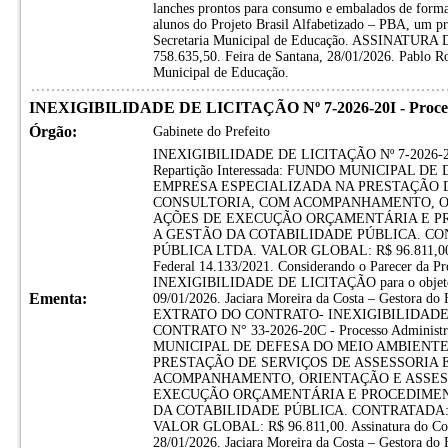
lanches prontos para consumo e embalados de forma
alunos do Projeto Brasil Alfabetizado – PBA, um p
Secretaria Municipal de Educação. ASSINATUR
758.635,50. Feira de Santana, 28/01/2026. Pablo R
Municipal de Educação.
INEXIGIBILIDADE DE LICITAÇÃO Nº 7-2026-20I - Processo
Órgão:
Gabinete do Prefeito
INEXIGIBILIDADE DE LICITAÇÃO Nº 7-2026-20I -
Repartição Interessada: FUNDO MUNICIPAL D
EMPRESA ESPECIALIZADA NA PRESTAÇÃO D
CONSULTORIA, COM ACOMPANHAMENTO, O
AÇÕES DE EXECUÇÃO ORÇAMENTÁRIA E P
A GESTÃO DA COTABILIDADE PÚBLICA. CO
PÚBLICA LTDA. VALOR GLOBAL: R$ 96.811,00. Amp
Federal 14.133/2021. Considerando o Parecer da Pro
INEXIGIBILIDADE DE LICITAÇÃO para o objeto a
Ementa:
09/01/2026. Jaciara Moreira da Costa – Gestora do
EXTRATO DO CONTRATO- INEXIGIBILIDADE D
CONTRATO N° 33-2026-20C - Processo Administra
MUNICIPAL DE DEFESA DO MEIO AMBIENTE.
PRESTAÇÃO DE SERVIÇOS DE ASSESSORIA 
ACOMPANHAMENTO, ORIENTAÇÃO E ASSES
EXECUÇÃO ORÇAMENTÁRIA E PROCEDIMEN
DA COTABILIDADE PÚBLICA. CONTRATADA:
VALOR GLOBAL: R$ 96.811,00. Assinatura do Contr
28/01/2026. Jaciara Moreira da Costa – Gestora do