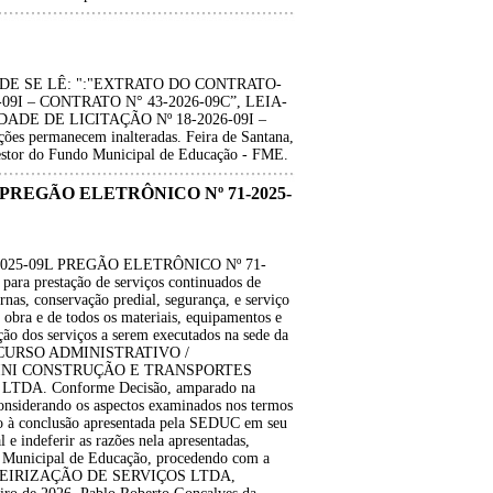
6, ONDE SE LÊ: ":"EXTRATO DO CONTRATO-
09I – CONTRATO N° 43-2026-09C”, LEIA-
ADE DE LICITAÇÃO Nº 18-2026-09I –
s permanecem inalteradas. Feira de Santana,
estor do Fundo Municipal de Educação - FME.
 PREGÃO ELETRÔNICO Nº 71-2025-
025-09L PREGÃO ELETRÔNICO Nº 71-
para prestação de serviços continuados de
ernas, conservação predial, segurança, e serviço
obra e de todos os materiais, equipamentos e
ção dos serviços a serem executados na sede da
 RECURSO ADMINISTRATIVO /
INI CONSTRUÇÃO E TRANSPORTES
DA. Conforme Decisão, amparado na
“Considerando os aspectos examinados nos termos
mo à conclusão apresentada pela SEDUC em seu
 e indeferir as razões nela apresentadas,
ria Municipal de Educação, procedendo com a
. TERCEIRIZAÇÃO DE SERVIÇOS LTDA,