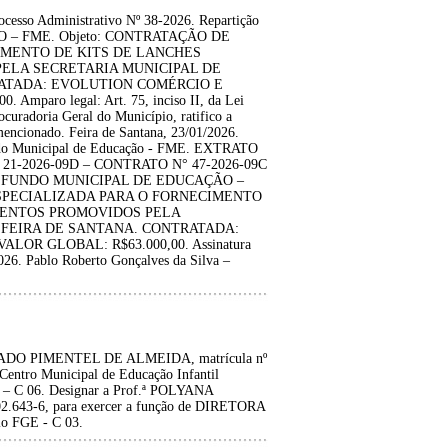
so Administrativo Nº 38-2026. Repartição
O – FME. Objeto: CONTRATAÇÃO DE
IMENTO DE KITS DE LANCHES
ELA SECRETARIA MUNICIPAL DE
ATADA: EVOLUTION COMÉRCIO E
paro legal: Art. 75, inciso II, da Lei
curadoria Geral do Município, ratifico a
cionado. Feira de Santana, 23/01/2026.
undo Municipal de Educação - FME. EXTRATO
1-2026-09D – CONTRATO N° 47-2026-09C
atante: FUNDO MUNICIPAL DE EDUCAÇÃO –
ESPECIALIZADA PARA O FORNECIMENTO
VENTOS PROMOVIDOS PELA
 FEIRA DE SANTANA. CONTRATADA:
OR GLOBAL: R$63.000,00. Assinatura
026. Pablo Roberto Gonçalves da Silva –
PRADO PIMENTEL DE ALMEIDA, matrícula nº
ntro Municipal de Educação Infantil
 – C 06. Designar a Prof.ª POLYANA
643-6, para exercer a função de DIRETORA
lo FGE - C 03.