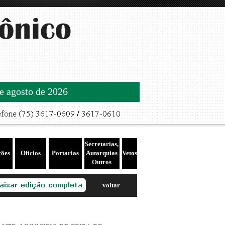
de agosto de 2026
Secretarias,
ções
Ofícios
Portarias
Autarquias
Vetos
Outros
voltar