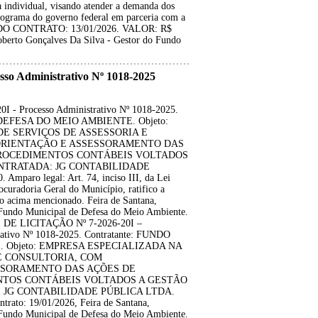
 individual, visando atender a demanda dos
rograma do governo federal em parceria com a
A DO CONTRATO: 13/01/2026. VALOR: R$
oberto Gonçalves Da Silva - Gestor do Fundo
 Administrativo Nº 1018-2025
 Processo Administrativo Nº 1018-2025.
E DEFESA DO MEIO AMBIENTE. Objeto:
E SERVIÇOS DE ASSESSORIA E
RIENTAÇÃO E ASSESSORAMENTO DAS
ROCEDIMENTOS CONTÁBEIS VOLTADOS
NTRATADA: JG CONTABILIDADE
aro legal: Art. 74, inciso III, da Lei
curadoria Geral do Município, ratifico a
cima mencionado. Feira de Santana,
 Fundo Municipal de Defesa do Meio Ambiente.
E LICITAÇÃO Nº 7-2026-20I –
tivo Nº 1018-2025. Contratante: FUNDO
 Objeto: EMPRESA ESPECIALIZADA NA
E CONSULTORIA, COM
SORAMENTO DAS AÇÕES DE
TOS CONTÁBEIS VOLTADOS A GESTÃO
 JG CONTABILIDADE PÚBLICA LTDA.
ato: 19/01/2026, Feira de Santana,
 Fundo Municipal de Defesa do Meio Ambiente.