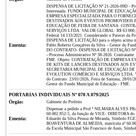
DISPENSA DE LICITAÇÃO Nº 21-2026-09D - Proces
Interessada: FUNDO MUNICIPAL DE EDUCAÇÃ
EMPRESA ESPECIALIZADA PARA O FORNEC
DESTINADOS AOS EVENTOS PROMOVIDOS P
EDUCAÇÃO DE FEIRA DE SANTANA. CONTR
SERVIÇOS LTDA. VALOR GLOBAL: R$ 63.000,00. Am
Federal 14.133/2021. Considerando o Parecer da Pro
DISPENSA DE LICITAÇÃO para o objeto acima men
Ementa:
Pablo Roberto Gonçalves da Silva – Gestor do F
DO CONTRATO- DISPENSA DE LICITAÇÃO Nº 2
- Processo Administrativo Nº 38-2026. Contr
FME. Objeto: CONTRATAÇÃO DE EMPRESA 
DE KITS DE LANCHES DESTINADOS AOS E
SECRETARIA MUNICIPAL DE EDUCAÇÃO DE
EVOLUTION COMÉRCIO E SERVIÇOS LTDA. VAL
do Contrato: 23/01/2026, Feira de Santana, 28/01/2
Gestor do Fundo Municipal de Educação - FME.
PORTARIAS INDIVIDUAIS Nº 078 A 079/2025
Órgão:
Gabinete do Prefeito
Dispensar a pedido a Prof.ª NILMARA ALVES 
60.002.852-5, da função de VICE- DIRETORA do Ce
Ementa:
Eduardo da Silva Pessoa de Miranda, Símbolo FGE
BOAVENTURA DE ALMEIDA, matrícula nº 60.002.
da Escola Municipal São Francisco de Assis, Símbo