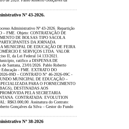
iro de 2026. Pablo Roberto Gonçalves da
strativo Nº 43-2026.
so Administrativo Nº 43-2026. Repartição
O – FME. Objeto: CONTRATAÇÃO DE
IMENTO DE BOLSAS TIPO SACOLA
PARTICIPANTES DA JORNADA
A MUNICIPAL DE EDUCAÇÃO DE FEIRA
OMÉRCIO E SERVIÇOS LTDA. VALOR
so II, da Lei Federal 14.133/2021.
Município, ratifico a DISPENSA DE
 de Santana, 23/01/2026. Pablo Roberto
l de Educação - FME. EXTRATO DO
026-09D – CONTRATO N° 46-2026-09C -
ante: FUNDO MUNICIPAL DE EDUCAÇÃO –
ESPECIALIZADA PARA O FORNECIMENTO
BAGS), DESTINADAS AOS
 PROMOVIDA PELA SECRETARIA
ANTANA. CONTRATADA: EVOLUTION
$63.000,00. Assinatura do Contrato:
oberto Gonçalves da Silva – Gestor do Fundo
istrativo Nº 38-2026