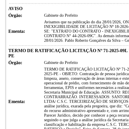
AVISO
Órgão:
Gabinete do Prefeito
Avisamos que na publicação do dia 28/01/202
INEXIGIBILIDADE DE LICITAÇÃO Nº 18-2026-
Ementa:
SE: "EXTRATO DO CONTRATO - INEXIGIBILID
CONTRATO N° 44-2026-09C". As demais informaçõe
28/01/2026. Pablo Roberto Gonçalves da Silva – G
TERMO DE RATIFICAÇÃO LICITAÇÃO Nº 71-2025-09L
PE
Órgão:
Gabinete do Prefeito
TERMO DE RATIFICAÇÃO LICITAÇÃO Nº 71-2
2025-PE - OBJETO: Contratação de pessoa jurídica 
limpeza, asseio, conservação de áreas internas e ext
operacional de prédio, com fornecimento de mão de 
ferramentas, EPIS e uniformes necessários a realiza
Secretaria Municipal de Educação. ASSUNTO:
CONTRARRAZÃO. INTERESSADOS: SANTOR
Ementa:
LTDA/ C.S.C. TERCEIRIZAÇÃO DE SERVIÇOS LT
análise jurídica, exarada pela pregoeira, que diz: 
do recurso administrativo apresentado e, com arri
Parecer Jurídico, decido por conhecer a peça recursal
seguindo o que julga a análise jurídica da Secreta
classificação e habilitação da empresa C.S.C