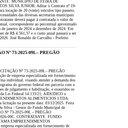
ANTE: MUNICIPIO DE FEIRA DE
ILVA JUNIOR. Aditar o Contrato nº 19-
a locação de 20 (vinte) veículos tipo passeio,
cessidades das diversas secretarias municipais.
tratante deverá pagar à contratada o valor de
tratual, correspondente ao percentual aproximado
 de janeiro de 2024 a dezembro de 2024. Em
ser de R$ 4.561,37 e o custo anual passará a ser
6. José Ronaldo de Carvalho - Prefeito
Nº 73-2025-09L– PREGÃO
ITAÇÃO Nº 73-2025-09L– PREGÃO
 de empresa especializada em fornecimento
rma individual, visando atender a demanda dos
rograma do governo federal em parceria com a
es de julgamento e habilitação, e exauridos os
IV, da Lei Federal 14.133/21, AJDUDICO o
PREENDIMENTOS ALIMENTICIOS LTDA.
itação na presente data: 03/12/2025. Feira
a Silva - Gestor do Fundo Municipal de
 Nº 73-2025-09L – PREGÃO
-2026-09C. CONTRATANTE: FUNDO
 TAMA EMPREENDIMENTOS
resa especializada em fornecimento de