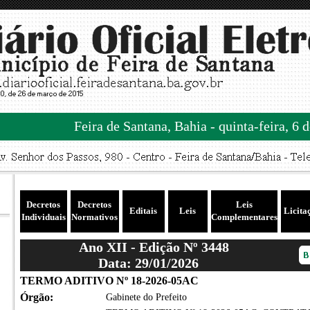
Feira de Santana, Bahia - quinta-feira, 6 
Decretos
Decretos
Leis
Editais
Leis
Licita
Individuais
Normativos
Complementares
Ano XII - Edição Nº 3448
Data: 29/01/2026
TERMO ADITIVO Nº 18-2026-05AC
Órgão:
Gabinete do Prefeito