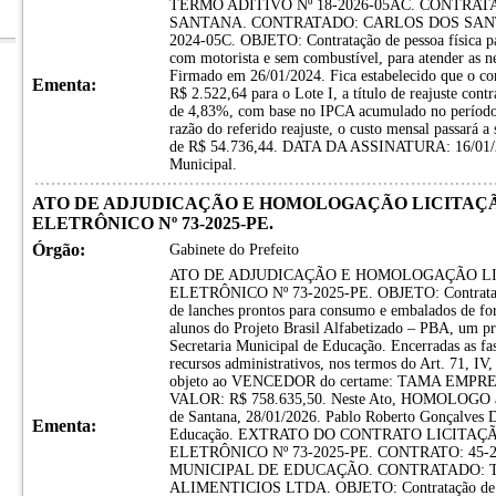
TERMO ADITIVO Nº 18-2026-05AC. CONTRAT
SANTANA. CONTRATADO: CARLOS DOS SANTOS S
2024-05C. OBJETO: Contratação de pessoa física par
com motorista e sem combustível, para atender as ne
Firmado em 26/01/2024. Fica estabelecido que o con
Ementa:
R$ 2.522,64 para o Lote I, a título de reajuste con
de 4,83%, com base no IPCA acumulado no período
razão do referido reajuste, o custo mensal passará a 
de R$ 54.736,44. DATA DA ASSINATURA: 16/01/202
Municipal.
ATO DE ADJUDICAÇÃO E HOMOLOGAÇÃO LICITAÇÃO 
ELETRÔNICO Nº 73-2025-PE.
Órgão:
Gabinete do Prefeito
ATO DE ADJUDICAÇÃO E HOMOLOGAÇÃO LIC
ELETRÔNICO Nº 73-2025-PE. OBJETO: Contratação
de lanches prontos para consumo e embalados de fo
alunos do Projeto Brasil Alfabetizado – PBA, um p
Secretaria Municipal de Educação. Encerradas as fas
recursos administrativos, nos termos do Art. 71, 
objeto ao VENCEDOR do certame: TAMA EM
VALOR: R$ 758.635,50. Neste Ato, HOMOLOGO a lic
de Santana, 28/01/2026. Pablo Roberto Gonçalves D
Ementa:
Educação. EXTRATO DO CONTRATO LICITAÇÃO
ELETRÔNICO Nº 73-2025-PE. CONTRATO: 45
MUNICIPAL DE EDUCAÇÃO. CONTRATADO:
ALIMENTICIOS LTDA. OBJETO: Contratação de emp