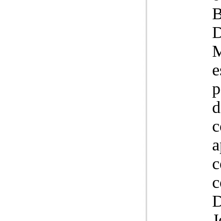
B
D
M
e
p
d
c
a
c
c
D
J