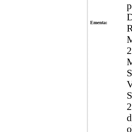
p
D
Ementa:
R
M
S
2
d
o