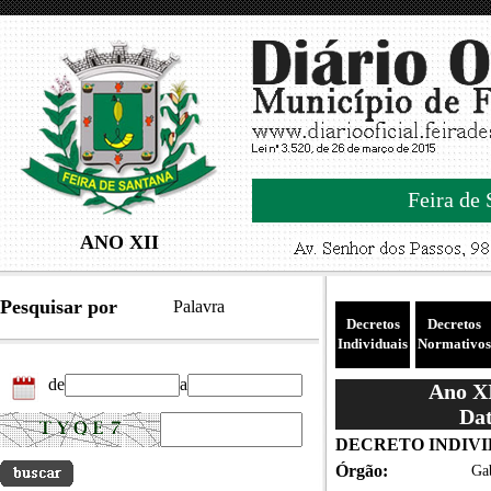
Feira de 
ANO XII
Pesquisar por
Palavra
Decretos
Decretos
Individuais
Normativos
de
a
Ano XI
Dat
DECRETO INDIVID
Órgão:
Gab