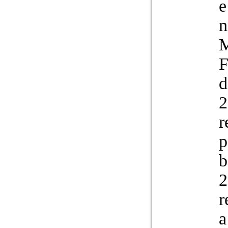
e
n
M
F
d
2
r
p
b
2
r
a