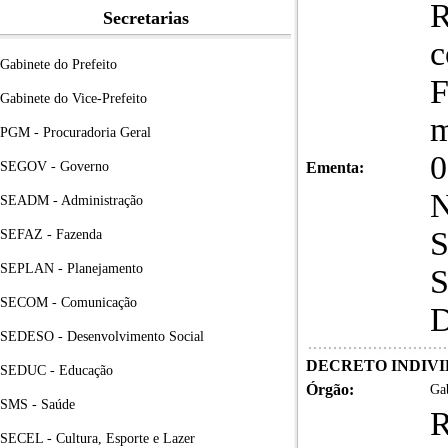
R
Secretarias
c
Gabinete do Prefeito
Gabinete do Vice-Prefeito
m
PGM - Procuradoria Geral
0
SEGOV - Governo
Ementa:
N
SEADM - Administração
S
SEFAZ - Fazenda
SEPLAN - Planejamento
S
SECOM - Comunicação
D
SEDESO - Desenvolvimento Social
DECRETO INDIVID
SEDUC - Educação
Órgão:
Gab
SMS - Saúde
R
SECEL - Cultura, Esporte e Lazer