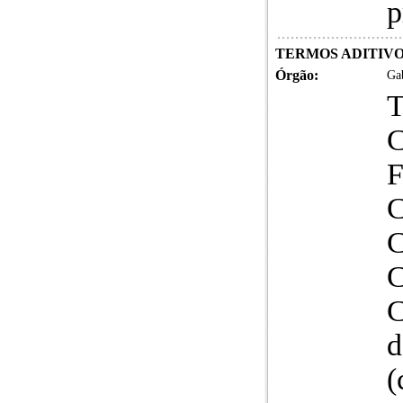
p
TERMOS ADITIV
Órgão:
Gab
T
C
C
C
d
(