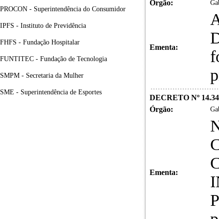
Órgão:
Gab
PROCON - Superintendência do Consumidor
A
IPFS - Instituto de Previdência
D
FHFS - Fundação Hospitalar
Ementa:
f
FUNTITEC - Fundação de Tecnologia
p
SMPM - Secretaria da Mulher
SME - Superintendência de Esportes
DECRETO Nº 14.340
Órgão:
Gab
N
Ementa:
I
P
p