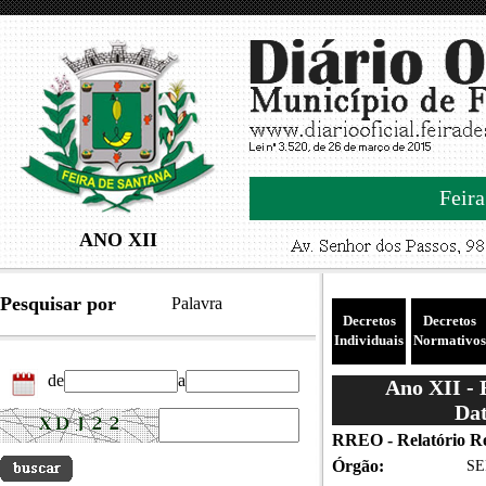
Feira
ANO XII
Pesquisar por
Palavra
Decretos
Decretos
Individuais
Normativos
de
a
Ano XII -
Dat
RREO - Relatório Re
Órgão:
SE