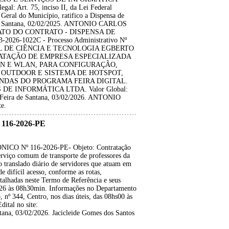
 Art. 75, inciso II, da Lei Federal
Geral do Município, ratifico a Dispensa de
a de Santana, 02/02/2025. ANTONIO CARLOS
TRATO DO CONTRATO - DISPENSA DE
26-1022C - Processo Administrativo Nº
PAL DE CIÊNCIA E TECNOLOGIA EGBERTO
TRATAÇÃO DE EMPRESA ESPECIALIZADA
N E WLAN, PARA CONFIGURAÇÃO,
I OUTDOOR E SISTEMA DE HOTSPOT,
DAS DO PROGRAMA FEIRA DIGITAL.
DE INFORMÁTICA LTDA. Valor Global:
. Feira de Santana, 03/02/2026. ANTONIO
e.
116-2026-PE
O Nº 116-2026-PE- Objeto: Contratação
serviço comum de transporte de professores da
o translado diário de servidores que atuam em
e difícil acesso, conforme as rotas,
talhadas neste Termo de Referência e seus
2026 às 08h30min. Informações no Departamento
nº 344, Centro, nos dias úteis, das 08hs00 às
ital no site:
ana, 03/02/2026. Jacicleide Gomes dos Santos