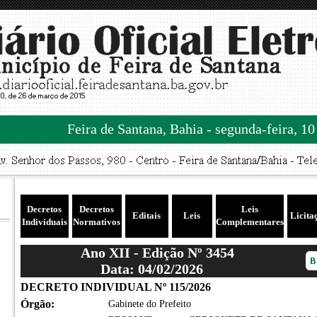
Feira de Santana, Bahia - segunda-feira, 10
Decretos
Decretos
Leis
Editais
Leis
Licita
Individuais
Normativos
Complementares
Ano XII - Edição Nº 3454
Data: 04/02/2026
DECRETO INDIVIDUAL Nº 115/2026
Órgão:
Gabinete do Prefeito