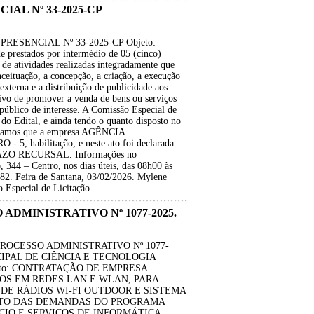
IAL Nº 33-2025-CP
RESENCIAL Nº 33-2025-CP Objeto:
e prestados por intermédio de 05 (cinco)
de atividades realizadas integradamente que
ceituação, a concepção, a criação, a execução
externa e a distribuição de publicidade aos
ivo de promover a venda de bens ou serviços
 público de interesse. A Comissão Especial de
do Edital, e ainda tendo o quanto disposto no
unicamos que a empresa AGÊNCIA
 habilitação, e neste ato foi declarada
AZO RECURSAL. Informações no
 344 – Centro, nos dias úteis, das 08h00 às
82. Feira de Santana, 03/02/2026. Mylene
 Especial de Licitação.
 ADMINISTRATIVO Nº 1077-2025.
 PROCESSO ADMINISTRATIVO Nº 1077-
NICIPAL DE CIÊNCIA E TECNOLOGIA
eto: CONTRATAÇÃO DE EMPRESA
OS EM REDES LAN E WLAN, PARA
DE RÁDIOS WI-FI OUTDOOR E SISTEMA
NTO DAS DEMANDAS DO PROGRAMA
RCIO E SERVIÇOS DE INFORMÁTICA