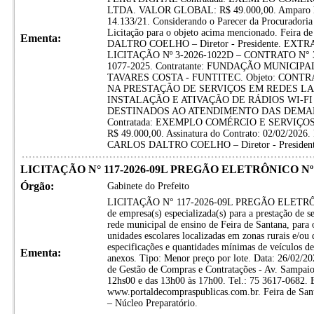
LTDA. VALOR GLOBAL: R$ 49.000,00. Amparo legal:
14.133/21. Considerando o Parecer da Procuradoria 
Licitação para o objeto acima mencionado. Feir
Ementa:
DALTRO COELHO – Diretor - Presidente. EX
LICITAÇÃO Nº 3-2026-1022D – CONTRATO N° 3-20
1077-2025. Contratante: FUNDAÇÃO MUNICI
TAVARES COSTA - FUNTITEC. Objeto: CON
NA PRESTAÇÃO DE SERVIÇOS EM REDES LA
INSTALAÇÃO E ATIVAÇÃO DE RÁDIOS WI-F
DESTINADOS AO ATENDIMENTO DAS DEMAN
Contratada: EXEMPLO COMÉRCIO E SERVIÇOS 
R$ 49.000,00. Assinatura do Contrato: 02/02/2026
CARLOS DALTRO COELHO – Diretor - President
LICITAÇÃO N° 117-2026-09L PREGÃO ELETRÔNICO Nº 
Órgão:
Gabinete do Prefeito
LICITAÇÃO N° 117-2026-09L PREGÃO ELETRÔNIC
de empresa(s) especializada(s) para a prestação de 
rede municipal de ensino de Feira de Santana, para 
unidades escolares localizadas em zonas rurais e/ou d
especificações e quantidades mínimas de veículos de
Ementa:
anexos. Tipo: Menor preço por lote. Data: 26/02/
de Gestão de Compras e Contratações - Av. Sampaio, 
12hs00 e das 13h00 às 17h00. Tel.: 75 3617-0682. Ed
www.portaldecompraspublicas.com.br. Feira de Sant
– Núcleo Preparatório.