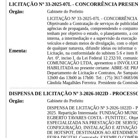
LICITAÇÃO Nº 33-2025-07L - CONCORRÊNCIA PRESENC
Órgão:
Gabinete do Prefeito
LICITAÇÃO Nº 33-2025-07L - CONCORRÊNCIA P
Objetivando a Contratação de serviços de publicidad
agências de propaganda, compreendendo o conjunto 
tenham por objetivo o estudo, o planejamento, a con
interna, a intermediação e a supervisão da execução 
veículos e demais meios de divulgação, com o objet
de qualquer natureza, difundir ideias ou informar o
Ementa:
Licitação, na conformidade do subitem 5.6 e item 8 
Art. 6º, inciso I, da Lei Federal 12.232/10, com
COMUNICAÇÃO LTDA, apresentou o INVÓLUCRO - 5,
HABILITADA no presente certame. ABRE-SE PR
Departamento de Licitação e Contratos, Av Sampaio,
12h00 das 13h00 às 17h00. Tel.: (75) 3617-0683/06
Cândida Magalhães Ferreira. Presidente da Comissão
DISPENSA DE LICITAÇÃO Nº 3-2026-1022D - PROCESSO
Órgão:
Gabinete do Prefeito
DISPENSA DE LICITAÇÃO Nº 3-2026-1022D -
2025. Repartição Interessada: FUNDAÇÃO MU
EGBERTO TAVARES COSTA - FUNTITEC. Obj
ESPECIALIZADA NA PRESTAÇÃO DE SERVIÇ
CONFIGURAÇÃO, INSTALAÇÃO E ATIVAÇÃO 
DE HOTSPOT, DESTINADOS AO ATENDIME
FEIRA DIGITAL Contratada: EXEMPLO COMÉ