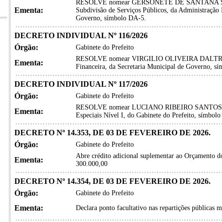
RESOLVE nomear GERSONETE DE SANTANA SOUZA
Ementa:
Subdivisão de Serviços Públicos, da Administração R
Governo, símbolo DA-5.
DECRETO INDIVIDUAL Nº 116/2026
Órgão:
Gabinete do Prefeito
RESOLVE nomear VIRGILIO OLIVEIRA DALTRO, p
Ementa:
Financeira, da Secretaria Municipal de Governo, s
DECRETO INDIVIDUAL Nº 117/2026
Órgão:
Gabinete do Prefeito
RESOLVE nomear LUCIANO RIBEIRO SANTOS, para
Ementa:
Especiais Nível I, do Gabinete do Prefeito, símbol
DECRETO Nº 14.353, DE 03 DE FEVEREIRO DE 2026.
Órgão:
Gabinete do Prefeito
Abre crédito adicional suplementar ao Orçamento do
Ementa:
300.000,00
DECRETO Nº 14.354, DE 03 DE FEVEREIRO DE 2026.
Órgão:
Gabinete do Prefeito
Ementa:
Declara ponto facultativo nas repartições públicas m