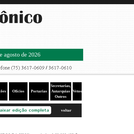
de agosto de 2026
Secretarias,
ções
Ofícios
Portarias
Autarquias
Vetos
Outros
voltar