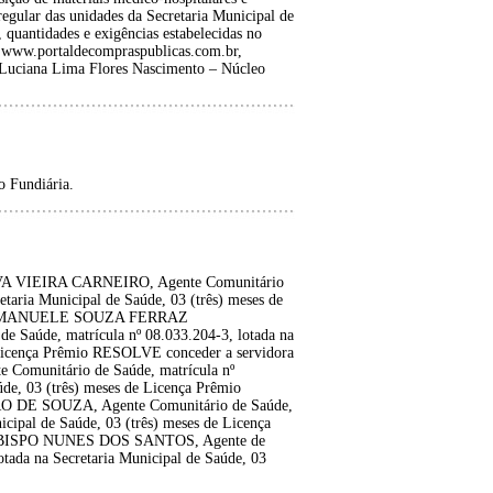
egular das unidades da Secretaria Municipal de
quantidades e exigências estabelecidas no
e: www.portaldecompraspublicas.com.br,
- Luciana Lima Flores Nascimento – Núcleo
 Fundiária.
VA VIEIRA CARNEIRO, Agente Comunitário
etaria Municipal de Saúde, 03 (três) meses de
ra EMANUELE SOUZA FERRAZ
úde, matrícula nº 08.033.204-3, lotada na
e Licença Prêmio RESOLVE conceder a servidora
unitário de Saúde, matrícula nº
úde, 03 (três) meses de Licença Prêmio
O DE SOUZA, Agente Comunitário de Saúde,
icipal de Saúde, 03 (três) meses de Licença
I BISPO NUNES DOS SANTOS, Agente de
tada na Secretaria Municipal de Saúde, 03