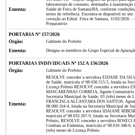
laboratoriais de consumo, destinados á manutenção r
Ementa:
Saúde de Feira de Santana/BA, conforme condições, 
termo de referência. Encontra-se disponível no sit
correção ao Edital. Feira de Santana, 11/02/2026. 
Preparatório
PORTARIA Nº 157/2026
Órgão:
Gabinete do Prefeito
Ementa:
Designa os membros do Grupo Especial de Apuração
PORTARIAS INDIVIDUAIS Nº 152 A 156/2026
Órgão:
Gabinete do Prefeito
RESOLVE conceder a servidora EDJANE DA SIL
de Saúde, matrícula nº 08.030.515-5, lotada na Secr
Licença Prêmio RESOLVE conceder a servido
MASCARENHAS CORREIA, Agente Comunitário de Sa
Secretaria Municipal de Saúde, 03 (três) meses d
FRANCISCA ALCANTARA DOS SANTOS, Agente Com
Ementa:
08.000.164-4, lotada na Secretaria Municipal de Sa
RESOLVE conceder a servidora IDAIANE RIBEIR
matrícula nº 08.033.207-9, lotada na Secretaria Mun
Prêmio, RESOLVE conceder a servidora ROSEC
Combate as Endemias, matrícula nº 08.010.348-0, lo
(três) meses de Licença Prêmio