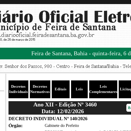
Feira de Santana, Bahia - quinta-feira, 6 
Decretos
Decretos
Leis
Editais
Leis
Licita
Individuais
Normativos
Complementares
Ano XII - Edição Nº 3460
Data: 12/02/2026
DECRETO INDIVIDUAL Nº 140/2026
Órgão:
Gabinete do Prefeito