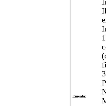
I
I
e
I
1
c
(
f
3
P
Ementa: