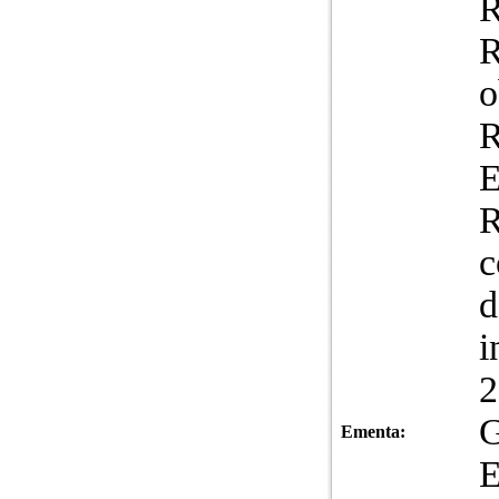
R
o
R
c
d
i
2
G
Ementa: