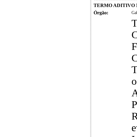
TERMO ADITIVO Nº
Órgão:
Gab
T
o
A
P
R
e