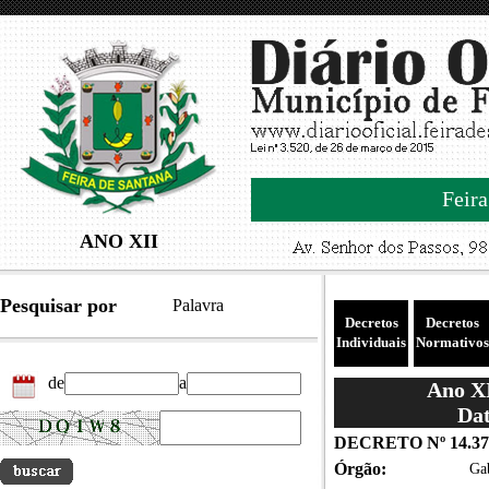
Feira
ANO XII
Pesquisar por
Palavra
Decretos
Decretos
Individuais
Normativos
de
a
Ano XI
Dat
DECRETO Nº 14.37
Órgão:
Gab