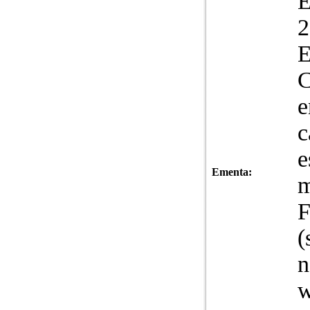
E
E
C
e
c
e
Ementa:
m
F
(
n
w