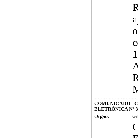
R
a
o
c
1
A
R
M
COMUNICADO - C
ELETRÔNICA Nº 3
Órgão:
Gab