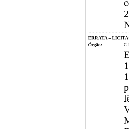
c
2
N
ERRATA – LICITAÇ
Órgão:
Gab
E
1
p
l