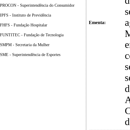
d
PROCON - Superintendência do Consumidor
s
IPFS - Instituto de Previdência
a
Ementa:
FHFS - Fundação Hospitalar
M
FUNTITEC - Fundação de Tecnologia
e
SMPM - Secretaria da Mulher
c
SME - Superintendência de Esportes
s
s
d
A
C
d