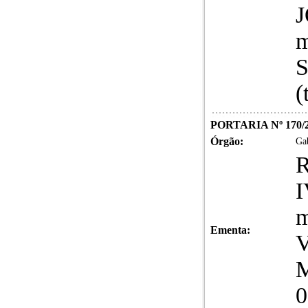
J
m
S
(
PORTARIA Nº 170/
Órgão:
Gab
R
m
Ementa:
V
M
0