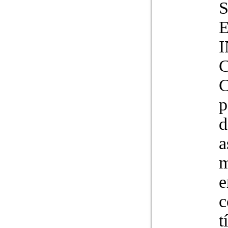
C
C
p
d
a
m
e
c
t