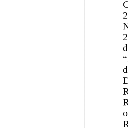
N
2
d
R
o