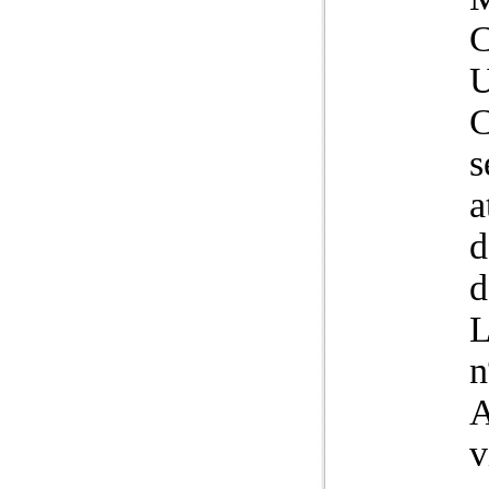
C
U
C
s
a
d
d
L
n
A
v