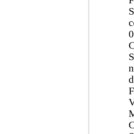
S
c
S
n
d
F
V
C