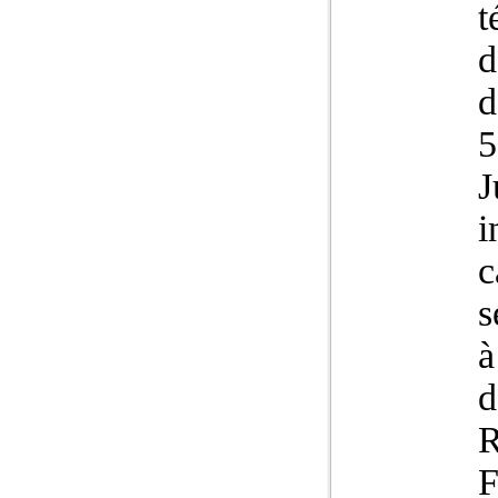
t
d
d
5
J
i
c
s
à
d
R
F