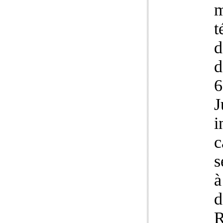
m
t
d
d
6
J
i
c
s
à
d
R