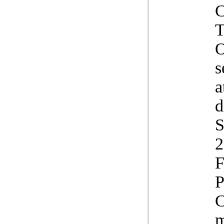
C
O
s
a
d
S
2
F
P
C
m