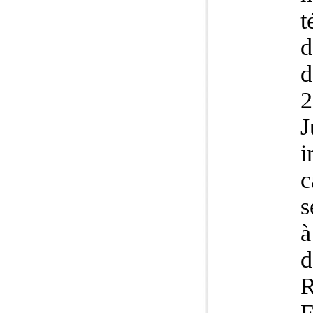
t
d
d
2
J
i
c
s
à
d
R
F