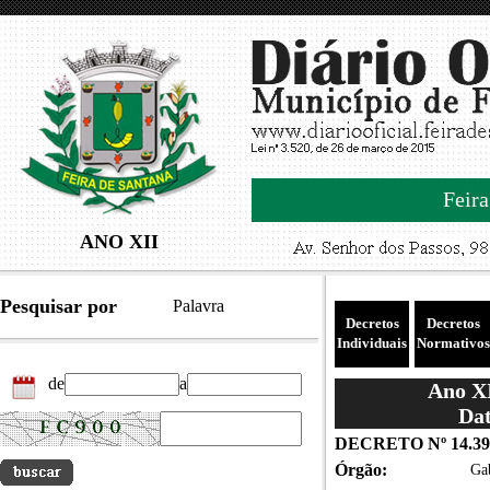
Feira
ANO XII
Pesquisar por
Palavra
Decretos
Decretos
Individuais
Normativos
de
a
Ano XI
Dat
DECRETO Nº 14.39
Órgão:
Gab