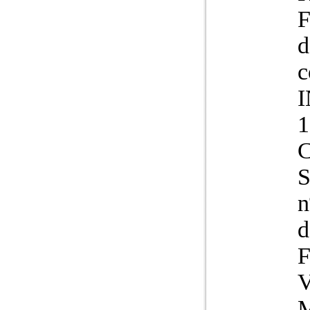
F
d
c
S
n
d
F
V