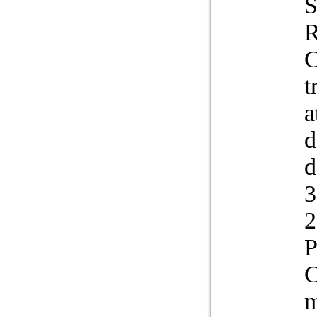
C
t
a
d
d
3
2
P
C
m