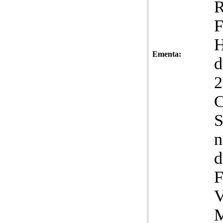
R
F
H
Ementa:
d
S
n
d
F
V