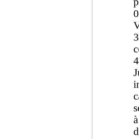
p
0
V
3
c
4
J
i
c
s
à
d