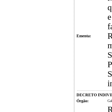
q
e
f
R
Ementa:
m
S
P
S
i
DECRETO INDIVID
Órgão:
Gab