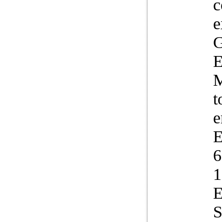
c
e
G
E
M
t
e
E
6
1
E
S