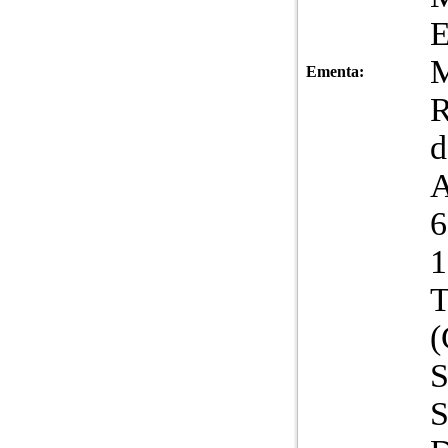
E
M
Ementa:
R
d
6
1
T
(
S
S