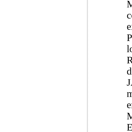
M
c
e
P
l
R
d
m
e
M
E