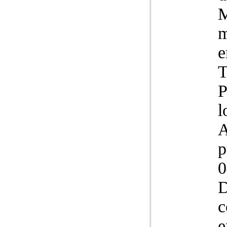
m
e
T
P
l
A
p
0
D
c
e