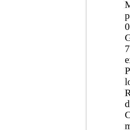
M
p
0
G
7
e
P
l
R
d
m