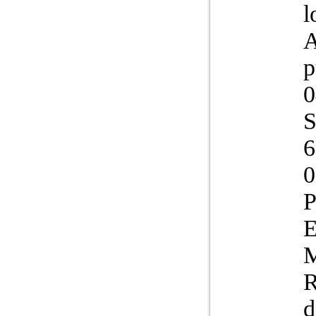
l
A
p
0
S
6
0
P
E
M
R
d