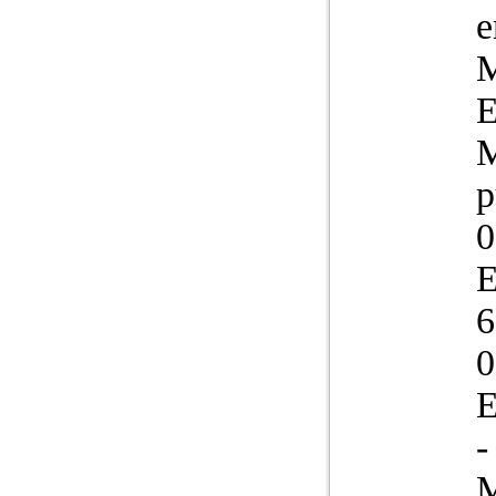
e
M
E
M
p
0
E
6
0
E
-
M