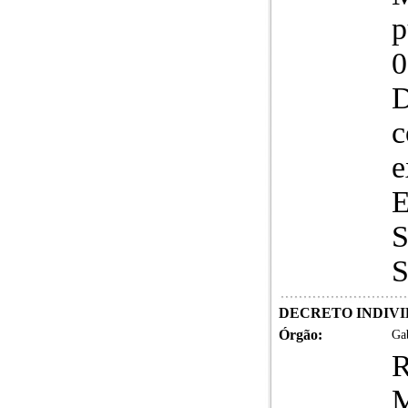
p
0
D
c
e
E
S
S
DECRETO INDIVID
Órgão:
Gab