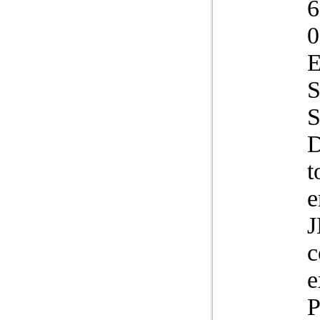
6
0
E
S
S
D
t
e
J
c
e
P