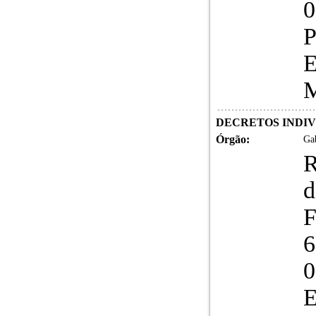
0
P
E
M
DECRETOS INDIVID
Órgão:
Gab
R
d
F
6
0
E