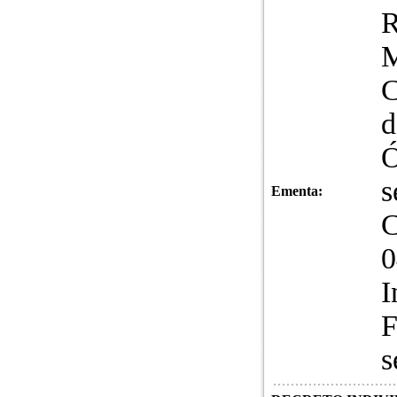
C
d
Ó
s
Ementa:
C
0
I
F
s