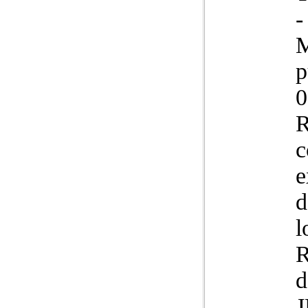
-
M
p
0
R
c
e
d
l
R
d