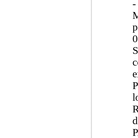
-
M
p
0
S
c
e
P
l
R
d