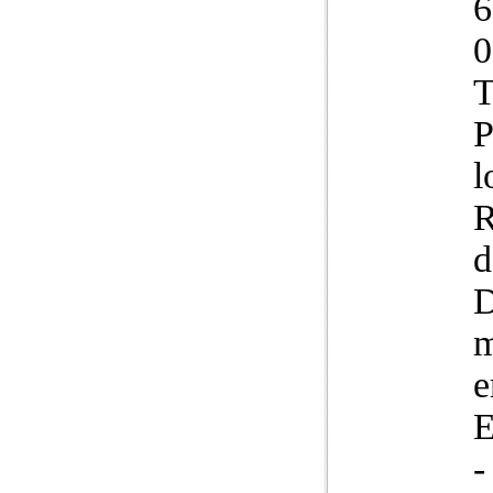
6
0
T
P
l
R
d
m
e
E
-