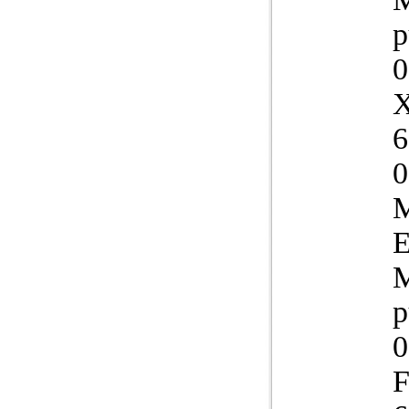
p
0
X
6
0
M
E
M
p
0
F