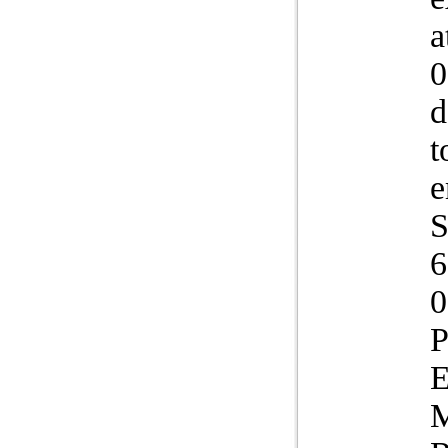
a
0
d
t
e
S
6
0
P
E
M