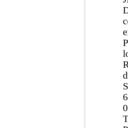
D
c
e
P
l
R
d
S
6
0
T