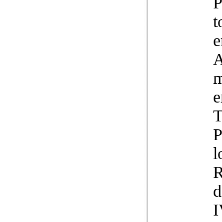
P
t
e
m
e
T
P
l
R
d