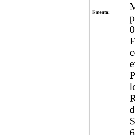
M
Ementa:
p
0
F
c
e
P
l
R
d
S
6