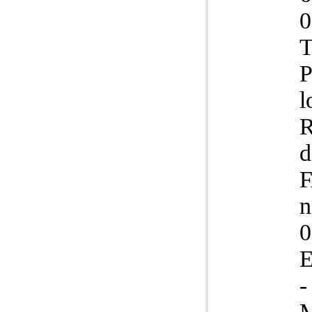
0
T
P
l
R
d
F
n
0
E
-
M