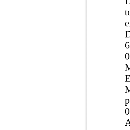
D
t
e
D
6
0
M
E
M
p
0
A