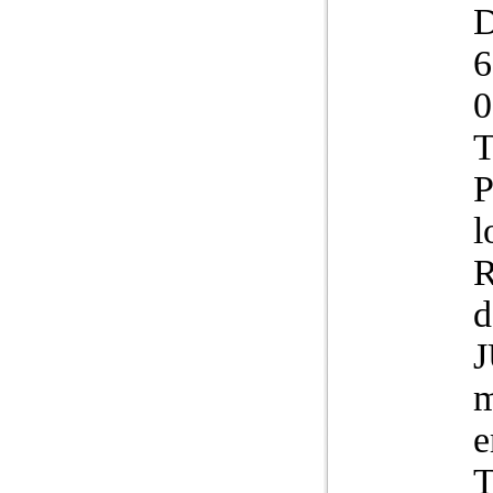
D
6
0
T
P
l
R
d
m
e
T