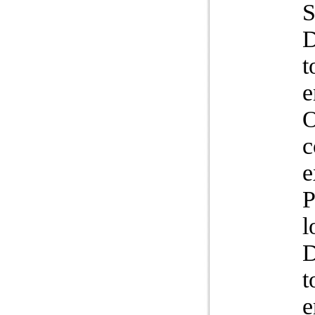
S
D
t
e
O
c
e
P
l
D
t
e