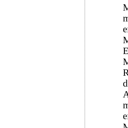
m
e
M
E
M
R
d
m
e
M