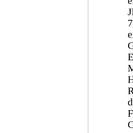
e
J
7
e
G
E
M
H
R
d
C