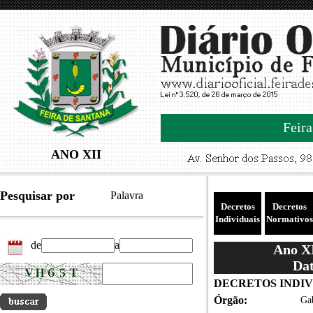
Feira
ANO XII
Pesquisar por
Palavra
Decretos
Decretos
Individuais
Normativos
de
a
Ano XI
Dat
DECRETOS INDIVID
Órgão:
Gab