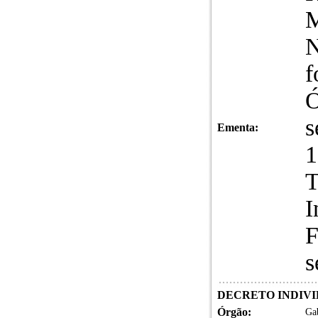
N
f
Ó
s
Ementa:
1
T
I
F
s
DECRETO INDIVID
Órgão:
Gab