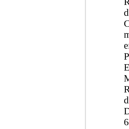
R
d
m
e
P
E
M
R
d
D
6