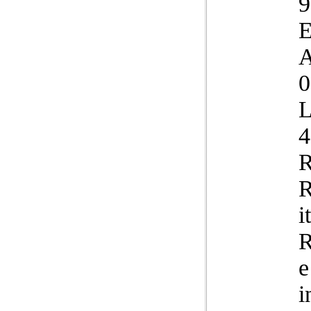
9
E
A
0
L
4
R
R
i
R
e
i