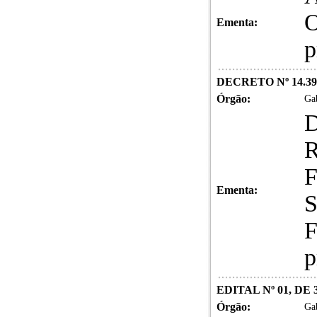
O
Ementa:
p
DECRETO Nº 14.39
Órgão:
Gab
D
R
F
Ementa:
S
F
p
EDITAL Nº 01, DE
Órgão:
Gab