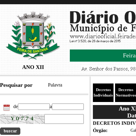
Feira
ANO XII
Pesquisar por
Palavra
Decretos
Decretos
Individuais
Normativos
de
a
Ano XI
Dat
DECRETOS INDIVID
Órgão:
Gab