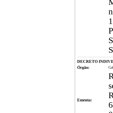
M
n
1
P
S
S
DECRETO INDIVID
Órgão:
Gab
R
s
R
Ementa:
6