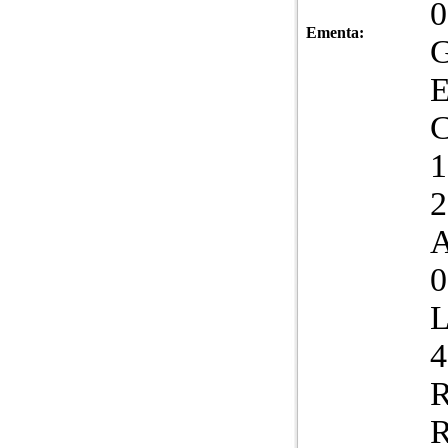
0
Ementa:
G
2
A
0
L
4
R
R