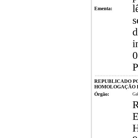
l
Ementa:
s
d
i
0
P
REPUBLICADO PO
HOMOLOGAÇÃO LIC
Órgão:
Gab