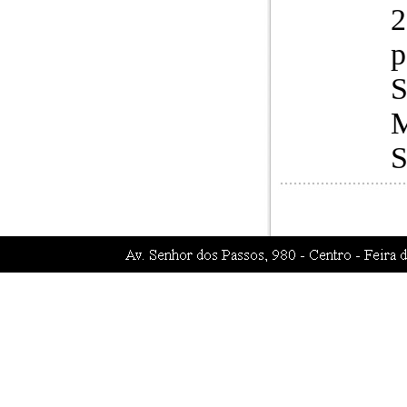
2
p
S
M
S