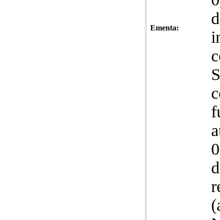
d
Ementa:
i
c
S
c
f
a
0
d
r
(