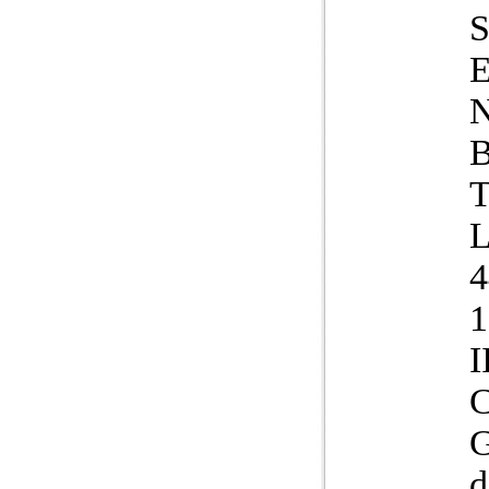
T
1
I
C
G
d