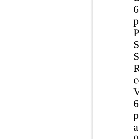
6
p
P
S
S
R
c
V
6
p
a
0