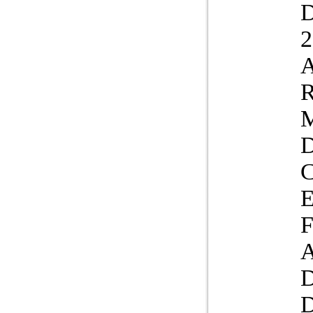
2
R
D