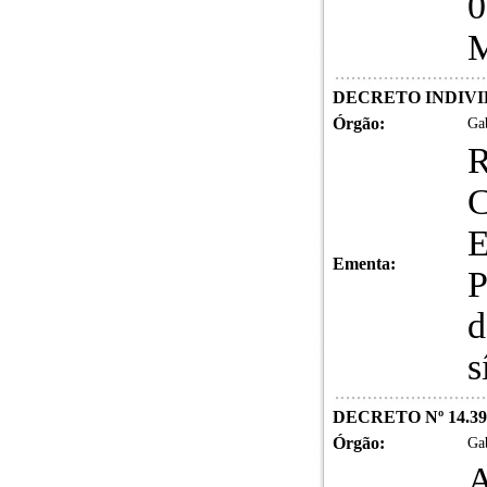
0
M
DECRETO INDIVID
Órgão:
Gab
C
E
Ementa:
P
d
s
DECRETO Nº 14.39
Órgão:
Gab
A