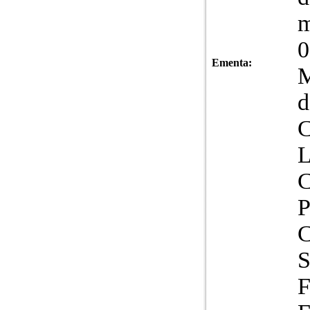
m
Ementa:
M
d
L
C
P
C