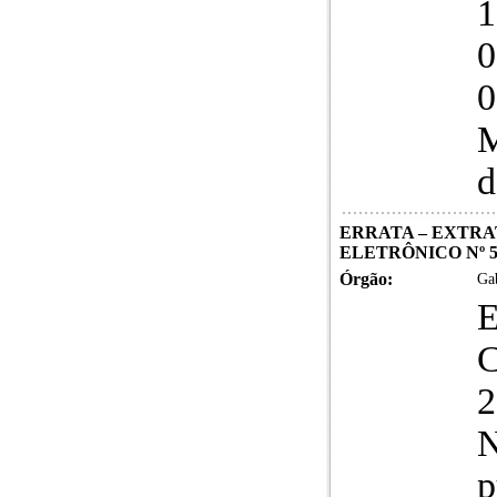
1
0
M
d
ERRATA – EXTRAT
ELETRÔNICO Nº 5
Órgão:
Gab
N
p