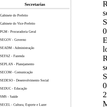
R
Secretarias
s
Gabinete do Prefeito
S
Gabinete do Vice-Prefeito
0
PGM - Procuradoria Geral
E
SEGOV - Governo
l
SEADM - Administração
R
SEFAZ - Fazenda
SEPLAN - Planejamento
s
SECOM - Comunicação
S
SEDESO - Desenvolvimento Social
0
SEDUC - Educação
2
SMS - Saúde
M
SECEL - Cultura, Esporte e Lazer