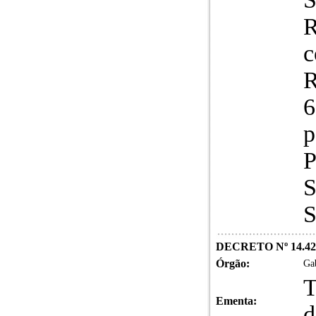
R
c
R
6
p
P
S
S
DECRETO Nº 14.42
Órgão:
Gab
T
Ementa:
d