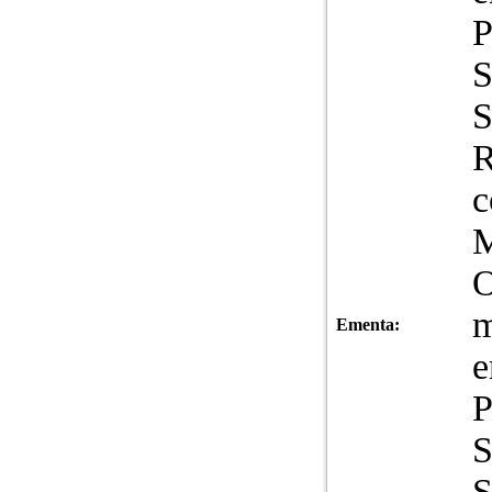
P
S
S
R
c
m
Ementa:
e
P
S
S