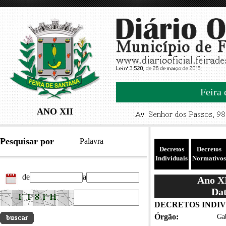
Feira 
ANO XII
Pesquisar por
Palavra
Decretos
Decretos
Individuais
Normativos
de
a
Ano XI
Dat
DECRETOS INDIVID
Órgão:
Gab