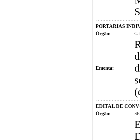
S
PORTARIAS INDIVI
Órgão:
Gab
R
d
d
Ementa:
s
(
EDITAL DE CONVOC
Órgão:
SE