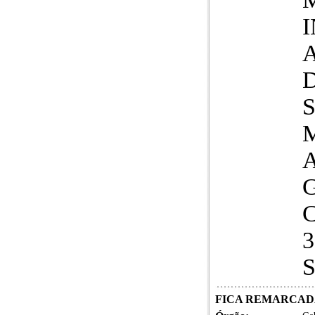
G
C
3
FICA REMARCADA 