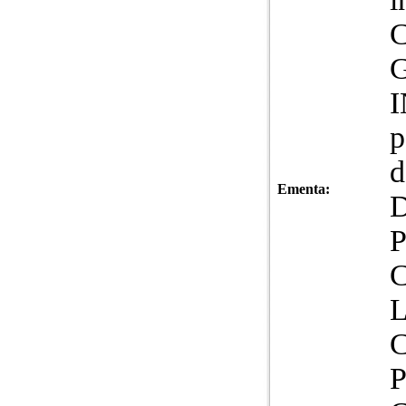
C
G
p
d
Ementa:
L
C
P