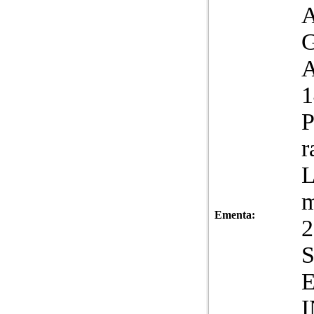
G
A
1
P
r
L
m
Ementa:
2