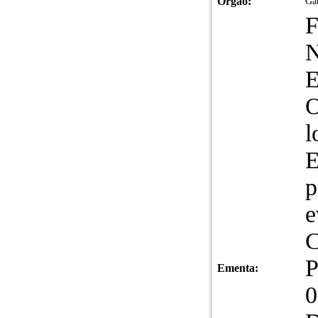
Órgão:
Gab
N
E
O
l
E
p
e
C
P
Ementa:
0