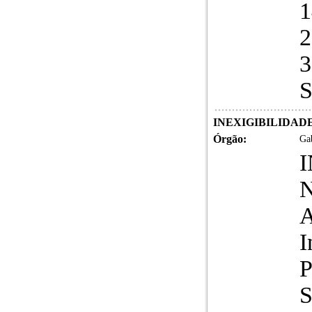
1
2
3
INEXIGIBILIDADE DE
Órgão:
Gab
N
A
I
S