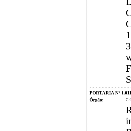
D
C
C
1
3
w
F
S
PORTARIA Nº 1.011/
Órgão:
Gab
R
i