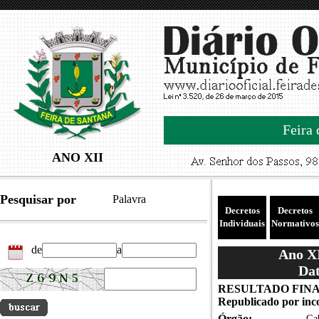
Feira 
ANO XII
Pesquisar por
Palavra
Decretos
Decretos
Individuais
Normativos
de
a
Ano XI
Dat
RESULTADO FINA
Republicado por inc
Órgão:
Gab