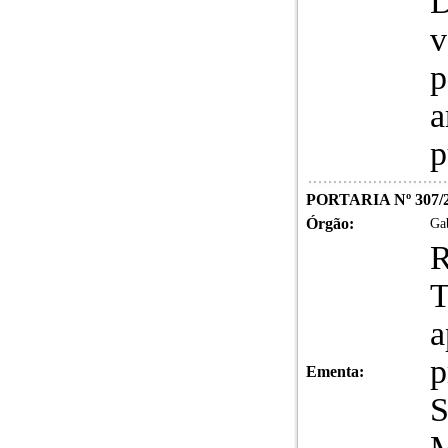
D
v
p
a
p
PORTARIA Nº 307/
Órgão:
Gab
R
T
a
p
Ementa:
S
M