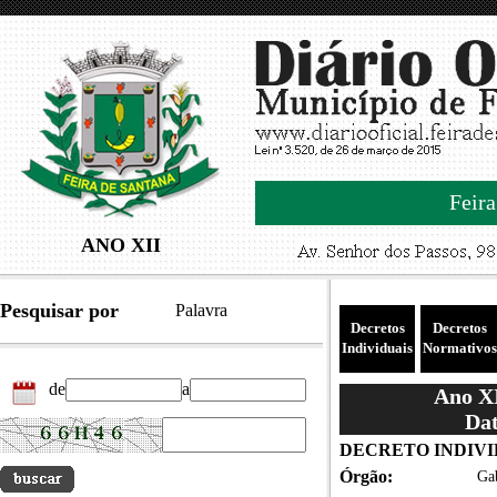
Feira
ANO XII
Pesquisar por
Palavra
Decretos
Decretos
Individuais
Normativos
de
a
Ano XI
Dat
DECRETO INDIVID
Órgão:
Gab