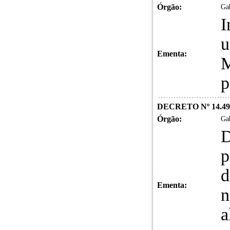
Órgão:
Gab
I
u
Ementa:
M
p
DECRETO Nº 14.493
Órgão:
Gab
D
p
d
Ementa:
n
a