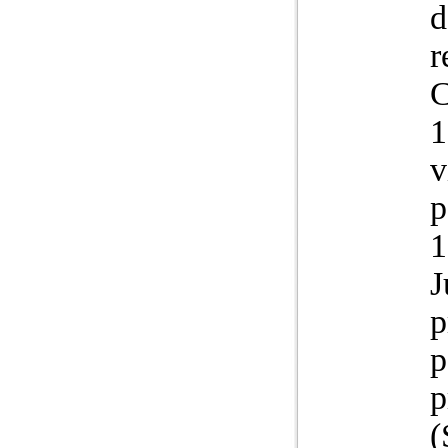
d
r
C
1
v
p
1
J
p
p
p
(