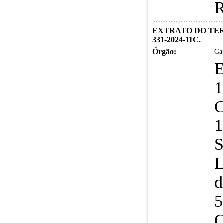
R
EXTRATO DO TER
331-2024-11C.
Órgão:
Gab
1
S
L
d
5
C