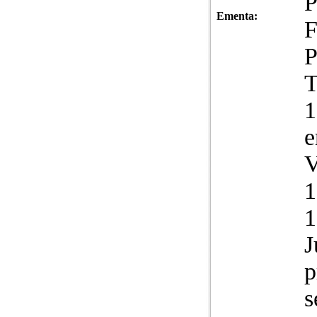
P
Ementa:
F
P
T
1
e
V
1
1
J
p
s