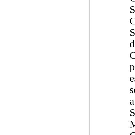
C
d
C
p
e
s
a
S
M