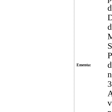
d
D
d
M
S
P
d
Ementa:
n
3
A
v