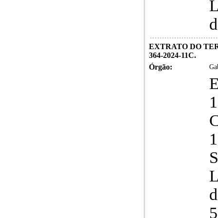
L
d
EXTRATO DO TER
364-2024-11C.
Órgão:
Gab
1
S
L
d
5