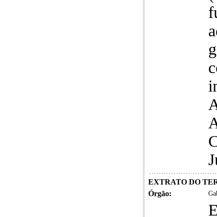
f
a
g
c
i
A
A
C
J
EXTRATO DO TERMO
Órgão:
Gab