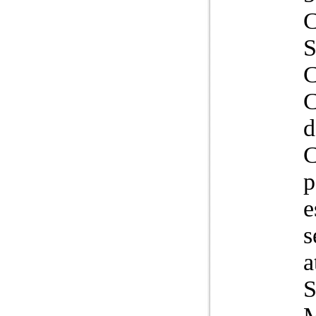
C
C
d
C
p
e
s
a
S
M