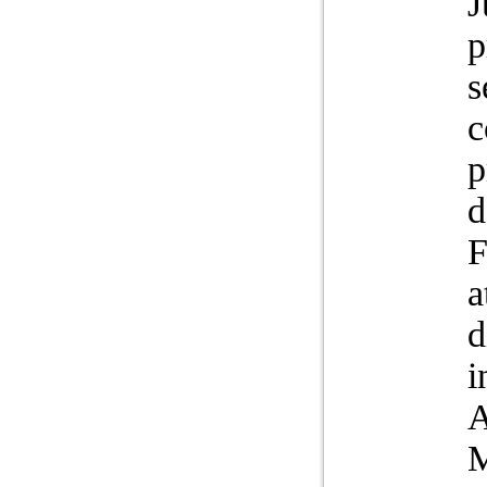
J
p
s
c
p
d
F
a
d
i
A
M