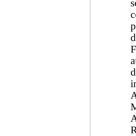
s
c
p
d
F
a
d
i
A
M
A
R