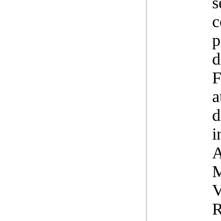
s
c
p
d
F
a
d
i
A
M
V
R