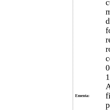
c
m
d
f
r
r
c
0
1
A
f
Ementa:
p