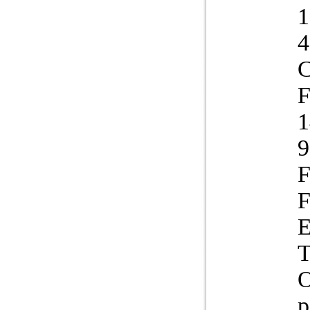
4
C
F
1
9
F
E
O
p