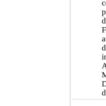
c
p
d
F
a
d
i
A
M
D
d