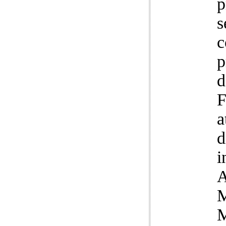
p
s
c
p
d
F
a
d
i
A
M
M