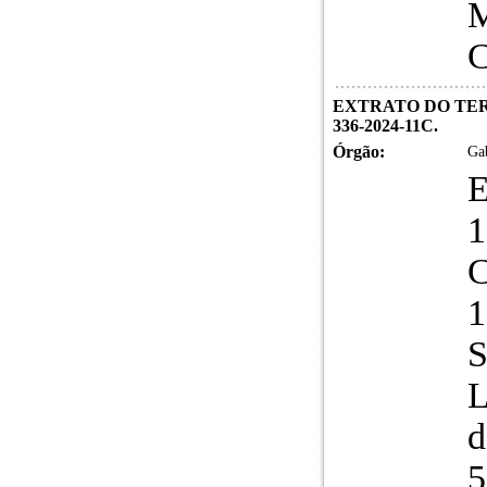
M
C
EXTRATO DO TER
336-2024-11C.
Órgão:
Gab
1
S
L
d
5