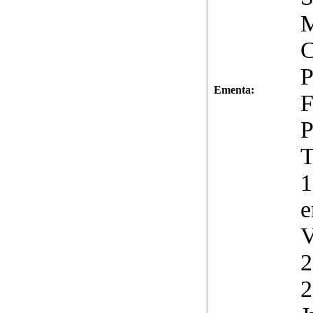
M
C
P
Ementa:
F
P
T
1
e
V
2
2