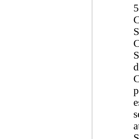
5
C
C
d
C
p
e
s
a
S