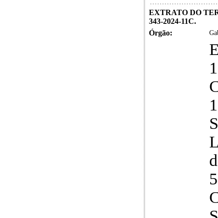
EXTRATO DO TER
343-2024-11C.
Órgão:
Gab
1
S
L
d
5
C