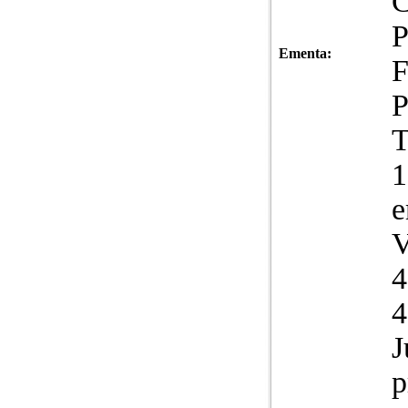
C
P
Ementa:
F
P
T
1
e
V
4
4
J
p