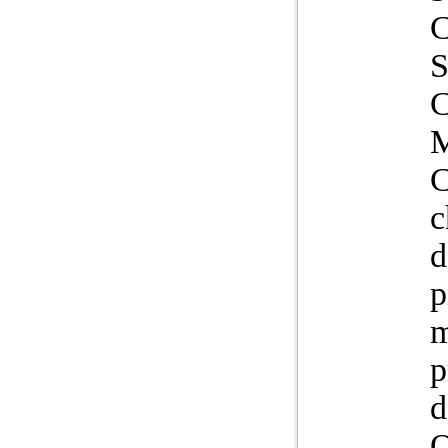
C
C
M
C
c
d
p
m
p
d
O