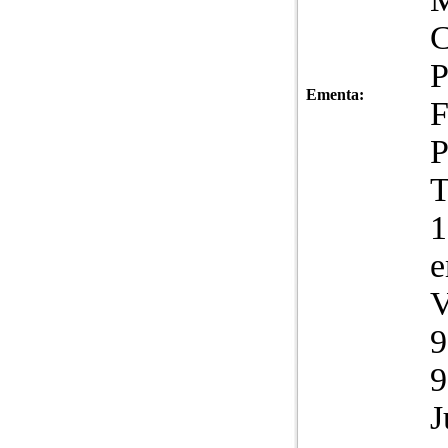
C
P
Ementa:
F
P
T
1
e
V
9
9
J