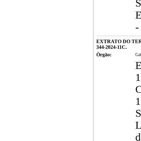
S
E
-
EXTRATO DO TER
344-2024-11C.
Órgão:
Gab
1
S
L
d