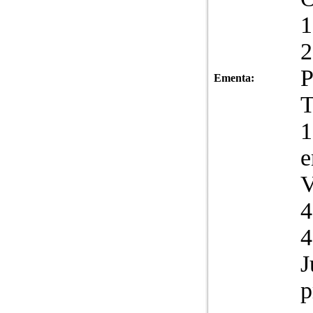
1
2
P
Ementa:
T
1
e
V
4
4
J
p