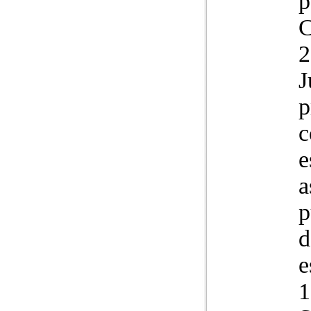
p
C
2
J
p
c
e
a
p
d
e
1