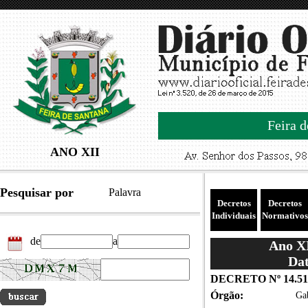
Feira d
ANO XII
Pesquisar por
Palavra
Decretos
Decretos
Individuais
Normativos
de
a
Ano XI
Dat
DECRETO Nº 14.51
Órgão:
Gab