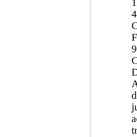
4
C
F
9
C
D
d
j
a
t