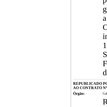
g
a
O
i
1
S
F
d
REPUBLICADO PO
AO CONTRATO Nº 
Órgão:
Gab