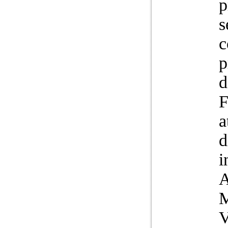
p
s
c
p
d
F
a
d
i
A
M
V