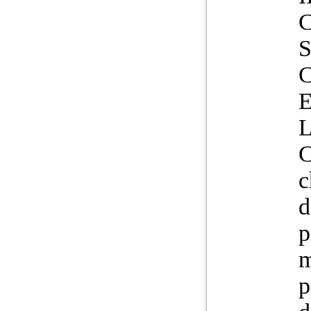
C
C
L
C
c
d
p
m
p