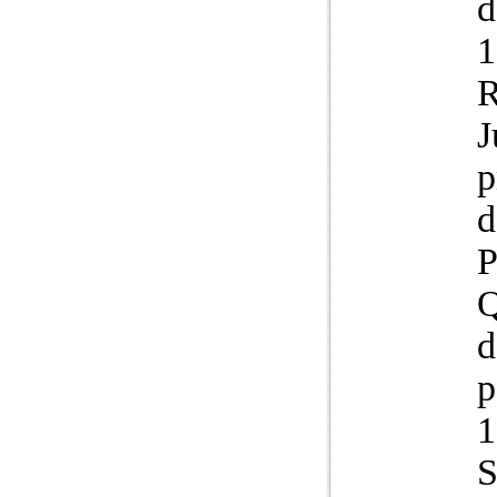
d
1
R
J
p
d
P
Q
d
p
1
S