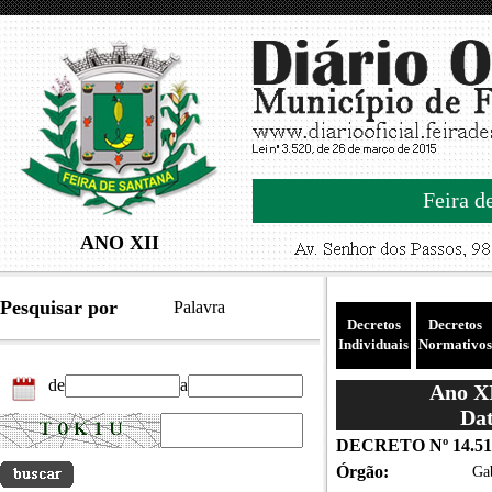
Feira d
ANO XII
Pesquisar por
Palavra
Decretos
Decretos
Individuais
Normativos
de
a
Ano XI
Dat
DECRETO Nº 14.51
Órgão:
Gab