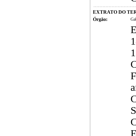
EXTRATO DO TERMO
Órgão:
Gab
1
C
F
a
C
C