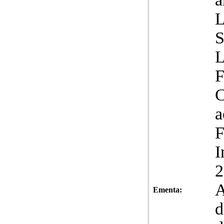
L
F
C
a
F
I
2
A
Ementa:
d