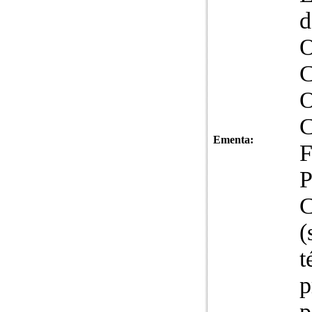
d
O
C
O
C
Ementa:
F
P
C
(
t
p
p