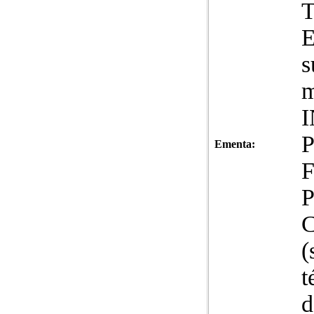
E
s
m
I
P
Ementa:
F
P
C
(
t
d