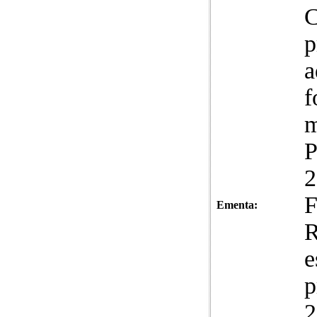
C
p
a
f
m
P
2
F
Ementa:
R
e
p
2