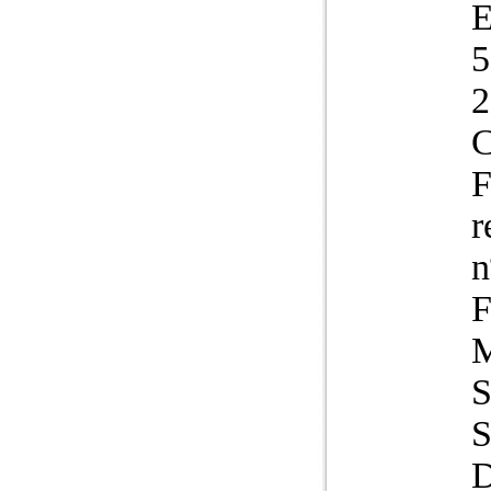
2
C
F
r
n
F
D