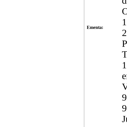
d
O
1
Ementa:
2
P
T
1
e
V
9
9
J