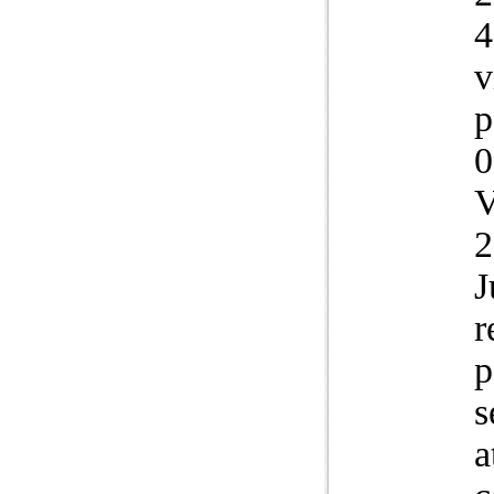
4
v
p
0
V
2
J
r
p
s
a