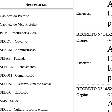
A
Secretarias
O
Ementa:
Gabinete do Prefeito
p
Gabinete do Vice-Prefeito
PGM - Procuradoria Geral
DECRETO Nº 14.52
Órgão:
Gab
SEGOV - Governo
A
SEADM - Administração
D
SEFAZ - Fazenda
Ementa:
f
SEPLAN - Planejamento
p
SECOM - Comunicação
SEDESO - Desenvolvimento Social
DECRETO Nº 14.52
SEDUC - Educação
Órgão:
Gab
A
SMS - Saúde
SECEL - Cultura, Esporte e Lazer