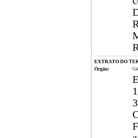
c
D
R
M
R
EXTRATO DO TERMO
Órgão:
Gab
3
C
F
a