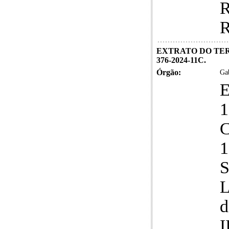
R
R
EXTRATO DO TER
376-2024-11C.
Órgão:
Gab
1
S
L
d
I