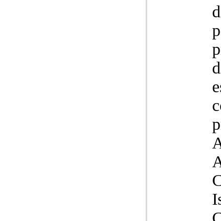
d
p
p
d
e
c
p
A
A
C
I
C