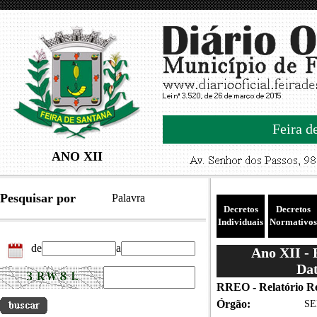
Feira d
ANO XII
Pesquisar por
Palavra
Decretos
Decretos
Individuais
Normativos
de
a
Ano XII -
Dat
RREO - Relatório Re
Órgão:
SE