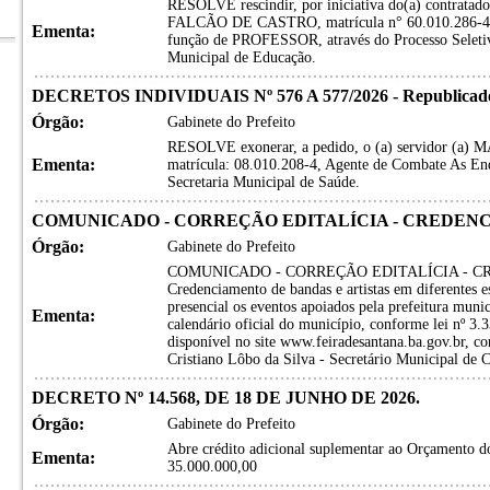
RESOLVE rescindir, por iniciativa do(a) contrat
FALCÃO DE CASTRO, matrícula n° 60.010.286-4, c
Ementa:
função de PROFESSOR, através do Processo Seletivo
Municipal de Educação.
DECRETOS INDIVIDUAIS Nº 576 A 577/2026 - Republicado 
Órgão:
Gabinete do Prefeito
RESOLVE exonerar, a pedido, o (a) servidor
Ementa:
matrícula: 08.010.208-4, Agente de Combate As En
Secretaria Municipal de Saúde.
COMUNICADO - CORREÇÃO EDITALÍCIA - CREDENCI
Órgão:
Gabinete do Prefeito
COMUNICADO - CORREÇÃO EDITALÍCIA - CRE
Credenciamento de bandas e artistas em diferentes e
presencial os eventos apoiados pela prefeitura muni
Ementa:
calendário oficial do município, conforme lei nº 3.
disponível no site www.feiradesantana.ba.gov.br, co
Cristiano Lôbo da Silva - Secretário Municipal de C
DECRETO Nº 14.568, DE 18 DE JUNHO DE 2026.
Órgão:
Gabinete do Prefeito
Abre crédito adicional suplementar ao Orçamento do
Ementa:
35.000.000,00