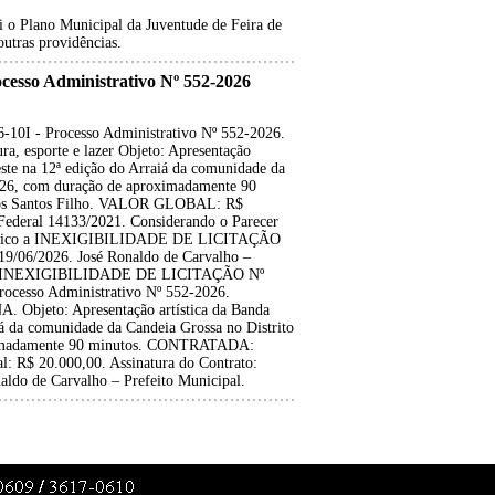
ui o Plano Municipal da Juventude de Feira de
utras providências.
so Administrativo Nº 552-2026
 - Processo Administrativo Nº 552-2026.
ura, esporte e lazer Objeto: Apresentação
este na 12ª edição do Arraiá da comunidade da
2026, com duração de aproximadamente 90
s Santos Filho. VALOR GLOBAL: R$
i Federal 14133/2021. Considerando o Parecer
 ratifico a INEXIGIBILIDADE DE LICITAÇÃO
 19/06/2026. José Ronaldo de Carvalho –
- INEXIGIBILIDADE DE LICITAÇÃO Nº
cesso Administrativo Nº 552-2026.
bjeto: Apresentação artística da Banda
á da comunidade da Candeia Grossa no Distrito
oximadamente 90 minutos. CONTRATADA:
l: R$ 20.000,00. Assinatura do Contrato:
aldo de Carvalho – Prefeito Municipal.