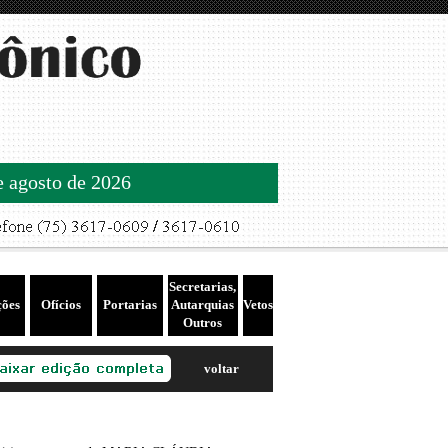
de agosto de 2026
Secretarias,
ções
Ofícios
Portarias
Autarquias
Vetos
Outros
voltar