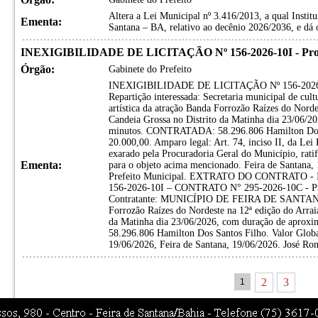
Altera a Lei Municipal nº 3.416/2013, a qual Instit
Ementa:
Santana – BA, relativo ao decênio 2026/2036, e dá o
INEXIGIBILIDADE DE LICITAÇÃO Nº 156-2026-10I - Proces
Órgão:
Gabinete do Prefeito
INEXIGIBILIDADE DE LICITAÇÃO Nº 156-2026-10I
Repartição interessada: Secretaria municipal de cult
artística da atração Banda Forrozão Raízes do Nord
Candeia Grossa no Distrito da Matinha dia 23/06/
minutos. CONTRATADA: 58.296.806 Hamilton Do
20.000,00. Amparo legal: Art. 74, inciso II, da Le
exarado pela Procuradoria Geral do Município,
Ementa:
para o objeto acima mencionado. Feira de Santana,
Prefeito Municipal. EXTRATO DO CONTRATO 
156-2026-10I – CONTRATO N° 295-2026-10C - Pro
Contratante: MUNICÍPIO DE FEIRA DE SANTANA. O
Forrozão Raízes do Nordeste na 12ª edição do Arrai
da Matinha dia 23/06/2026, com duração de apr
58.296.806 Hamilton Dos Santos Filho. Valor Globa
19/06/2026, Feira de Santana, 19/06/2026. José Ron
2
3
1