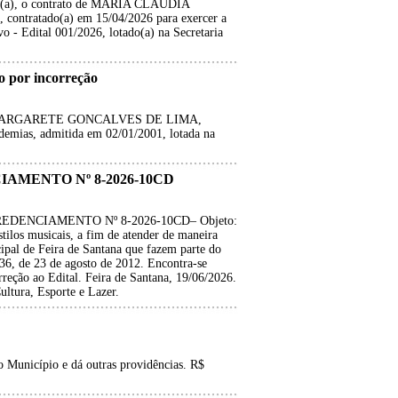
ado(a), o contrato de MARIA CLÁUDIA
ontratado(a) em 15/04/2026 para exercer a
 - Edital 001/2026, lotado(a) na Secretaria
por incorreção
 (a) MARGARETE GONCALVES DE LIMA,
demias, admitida em 02/01/2001, lotada na
AMENTO Nº 8-2026-10CD
DENCIAMENTO Nº 8-2026-10CD– Objeto:
stilos musicais, a fim de atender de maneira
cipal de Feira de Santana que fazem parte do
336, de 23 de agosto de 2012. Encontra-se
rreção ao Edital. Feira de Santana, 19/06/2026.
ultura, Esporte e Lazer.
 Município e dá outras providências. R$