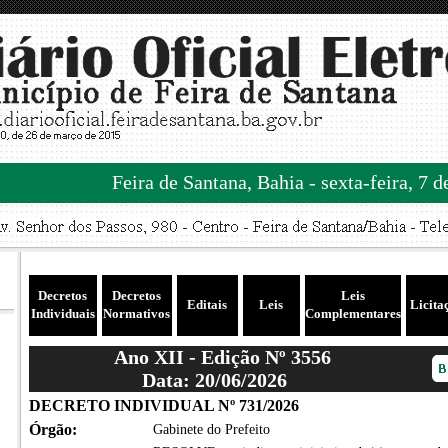
Feira de Santana, Bahia - sexta-feira, 7 
Decretos
Decretos
Leis
Editais
Leis
Licita
Individuais
Normativos
Complementares
Ano XII - Edição Nº 3556
Data: 20/06/2026
DECRETO INDIVIDUAL Nº 731/2026
Órgão:
Gabinete do Prefeito