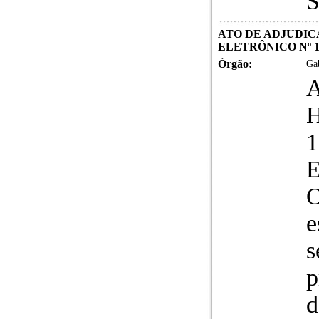
S
ATO DE ADJUDIC
ELETRÔNICO Nº 11
Órgão:
Gab
1
E
O
e
s
p
d