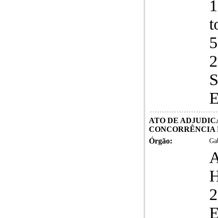
1
t
5
2
S
E
ATO DE ADJUDICA
CONCORRÊNCIA E
Órgão:
Gab
E