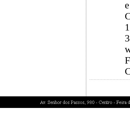
e
C
1
3
w
F
C