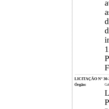
a
a
d
d
i
1
P
F
LICITAÇÃO N° 30-
Órgão:
Gab
L