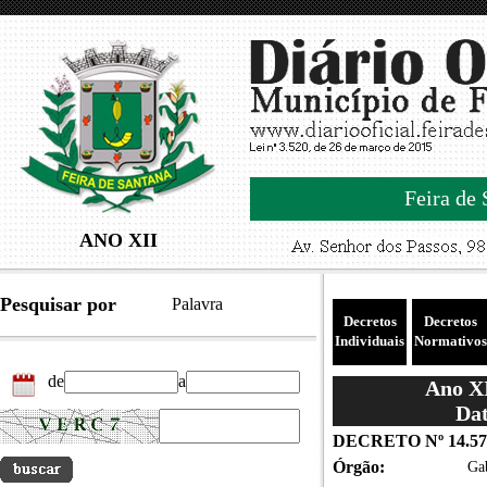
Feira de 
ANO XII
Pesquisar por
Palavra
Decretos
Decretos
Individuais
Normativos
de
a
Ano XI
Dat
DECRETO Nº 14.57
Órgão:
Gab