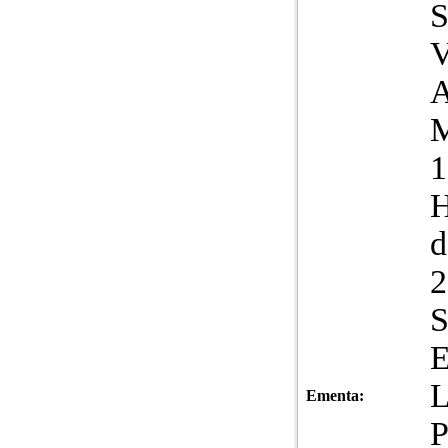
S
V
1
H
d
2
S
L
Ementa: