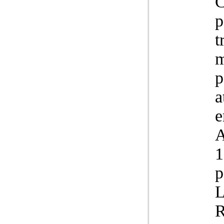
C
p
t
m
p
a
e
1
p
L
R