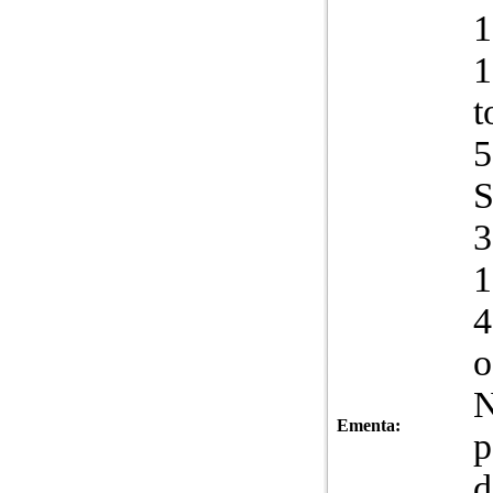
1
1
t
5
3
1
4
o
N
Ementa:
p
d