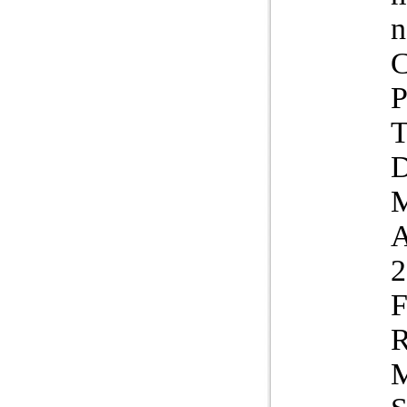
n
C
P
T
D
M
2
F
R
M