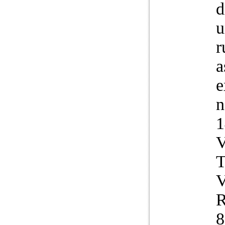
d
u
r
a
e
n
1
V
R
8