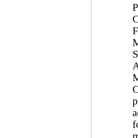
P
C
p
a
f
m