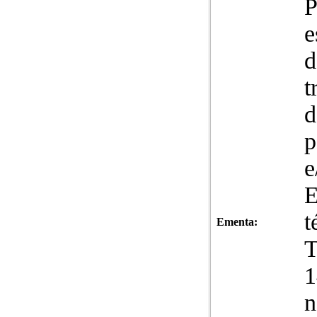
P
e
d
t
d
p
e
E
t
Ementa:
T
1
n