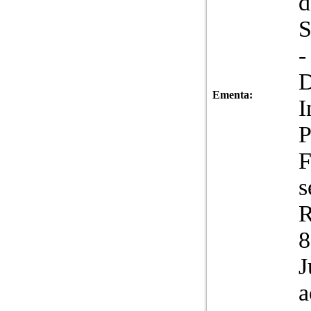
d
Ementa:
I
P
F
s
R
8
J
a