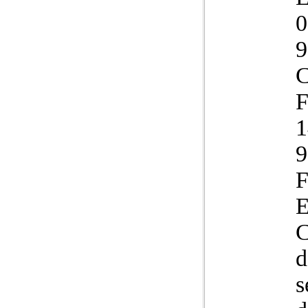
9
C
F
1
9
F
d
s