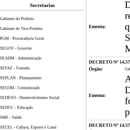
D
Secretarias
r
Gabinete do Prefeito
q
Ementa:
Gabinete do Vice-Prefeito
S
PGM - Procuradoria Geral
M
SEGOV - Governo
SEADM - Administração
DECRETO Nº 14.57
SEFAZ - Fazenda
Órgão:
Gab
A
SEPLAN - Planejamento
D
SECOM - Comunicação
Ementa:
SEDESO - Desenvolvimento Social
f
SEDUC - Educação
p
SMS - Saúde
DECRETO Nº 14.57
SECEL - Cultura, Esporte e Lazer