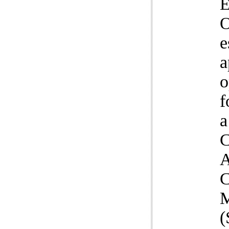
E
O
e
a
o
f
a
C
A
C
M
(