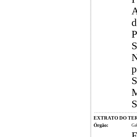
d
S
N
p
S
M
S
EXTRATO DO TERMO
Órgão:
Gab