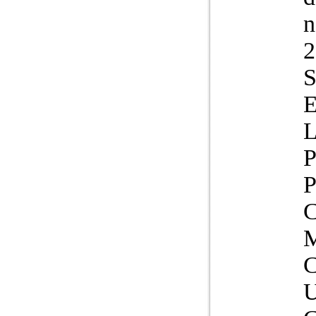
n
2
S
L
P