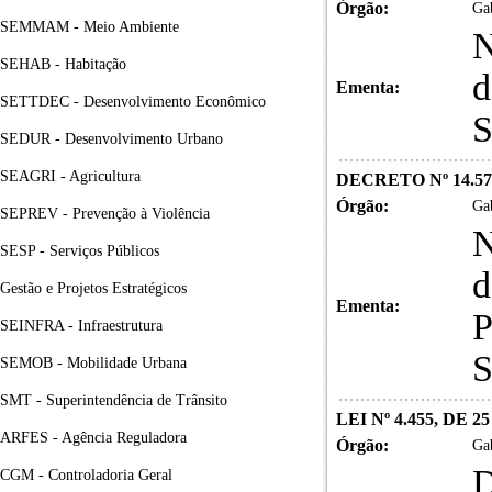
Órgão:
Gab
SEMMAM - Meio Ambiente
N
SEHAB - Habitação
d
Ementa:
SETTDEC - Desenvolvimento Econômico
S
SEDUR - Desenvolvimento Urbano
SEAGRI - Agricultura
DECRETO Nº 14.57
Órgão:
Gab
SEPREV - Prevenção à Violência
N
SESP - Serviços Públicos
d
Gestão e Projetos Estratégicos
Ementa:
P
SEINFRA - Infraestrutura
S
SEMOB - Mobilidade Urbana
SMT - Superintendência de Trânsito
LEI Nº 4.455, DE 
ARFES - Agência Reguladora
Órgão:
Gab
CGM - Controladoria Geral