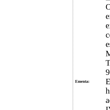
O
e
e
c
e
M
T
9
E
Ementa:
h
a
I