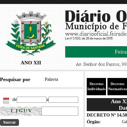
Feira
ANO XII
Pesquisar por
Palavra
Decretos
Decretos
Individuais
Normativos
de
a
Ano XI
Dat
DECRETO Nº 14.58
Órgão:
Gab