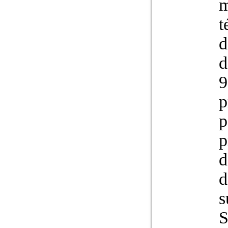
m
t
d
d
9
p
p
p
d
d
s
S