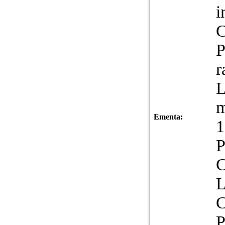
i
C
P
r
L
m
Ementa:
1
P
L
C
P