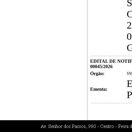
S
C
2
0
G
EDITAL DE NOTI
00045/2026
Órgão:
SM
Ementa: