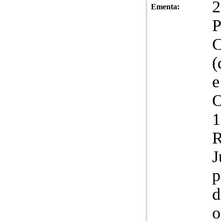
2
Ementa:
P
C
(
e
O
1
R
J
p
d
o