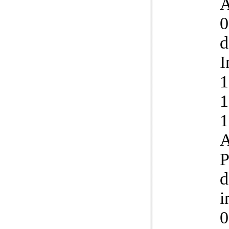
A
0
d
I
1
1
1
A
P
d
i
0