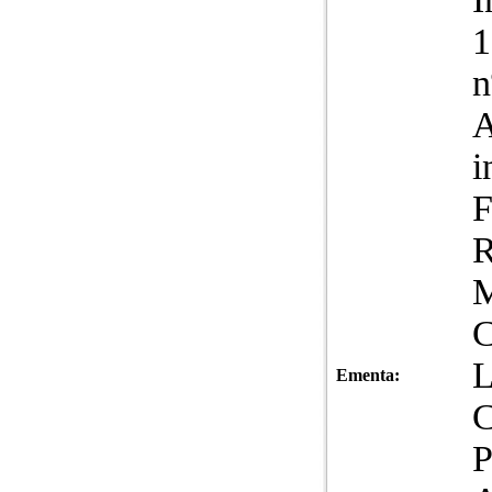
1
n
A
i
F
R
M
L
Ementa:
C
P