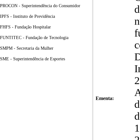
PROCON - Superintendência do Consumidor
d
IPFS - Instituto de Previdência
n
FHFS - Fundação Hospitalar
f
FUNTITEC - Fundação de Tecnologia
c
SMPM - Secretaria da Mulher
D
SME - Superintendência de Esportes
I
2
A
Ementa:
d
d
1
2