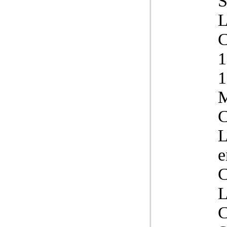
L
1
L
e
C
L
C