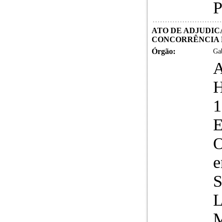
P
ATO DE ADJUDICA
CONCORRÊNCIA E
Órgão:
Gab
E
O
e
S
L
M