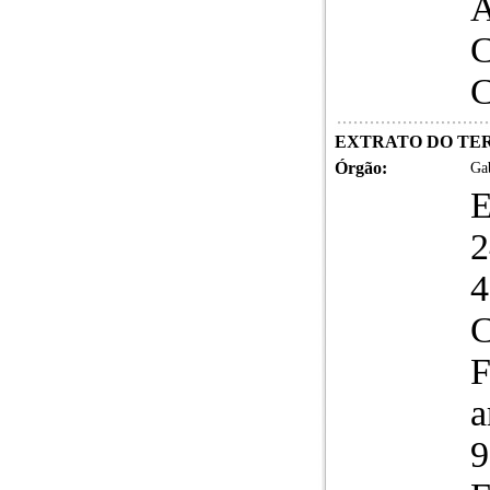
A
C
C
EXTRATO DO TERMO
Órgão:
Gab
4
C
F
a
9