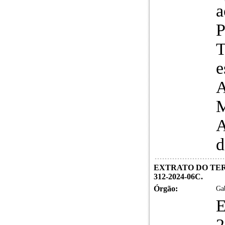
a
P
T
e
A
M
A
d
EXTRATO DO TERM
312-2024-06C.
Órgão:
Gab