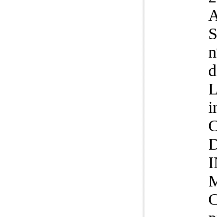
S
n
d
L
i
C
D
M
C