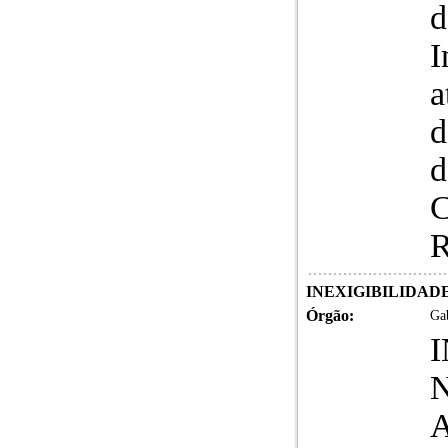
d
I
a
d
d
C
R
INEXIGIBILIDADE DE
Órgão:
Gab
N
A