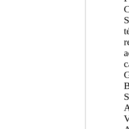
C
S
t
r
a
c
G
B
S
A
V