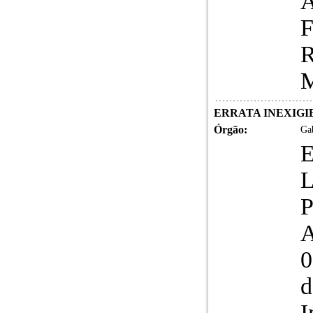
A
F
R
M
ERRATA INEXIGIB
Órgão:
Gab
L
P
A
0
d
I