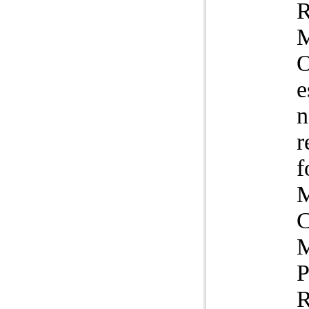
R
M
O
e
n
r
f
M
C
M
P
R