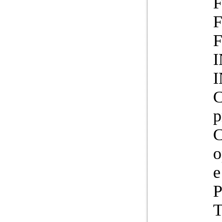
F
F
I
C
p
C
o
e
P
T