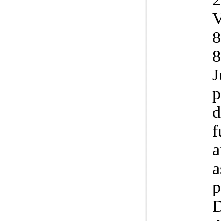
V
8
8
J
p
d
f
a
a
p
D