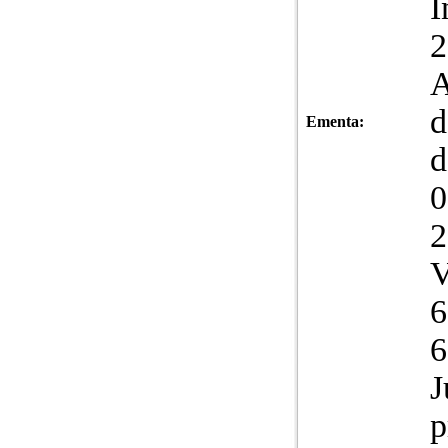
I
2
A
d
Ementa:
d
0
2
V
6
6
J
p