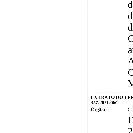
d
d
d
C
a
A
C
M
EXTRATO DO TERM
357-2021-06C
Órgão:
Gab