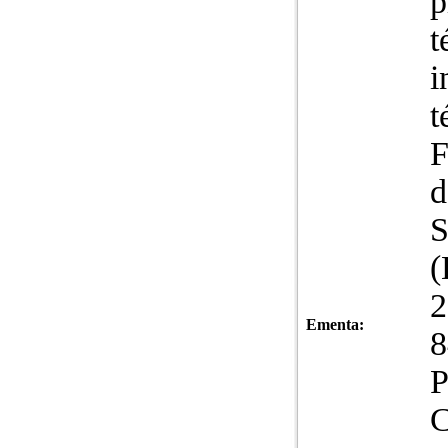
p
t
i
t
F
d
S
(
2
Ementa:
8
P
C