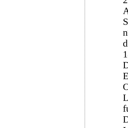
A
S
n
d
1
D
O
L
f
D