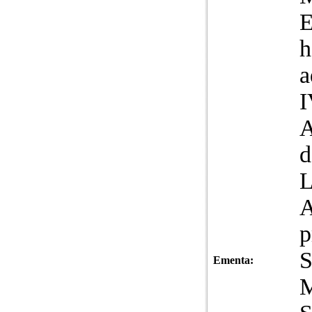
E
h
a
I
d
L
A
p
S
Ementa:
M