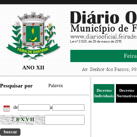
Feira
ANO XII
Pesquisar por
Palavra
Decretos
Decretos
Individuais
Normativos
de
a