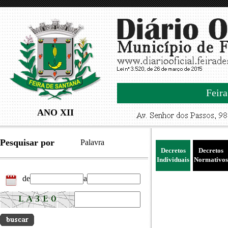
Feira
ANO XII
Pesquisar por
Palavra
Decretos
Decretos
Individuais
Normativos
de
a