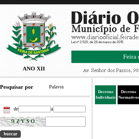
Feira 
ANO XII
Pesquisar por
Palavra
Decretos
Decretos
Individuais
Normativos
de
a