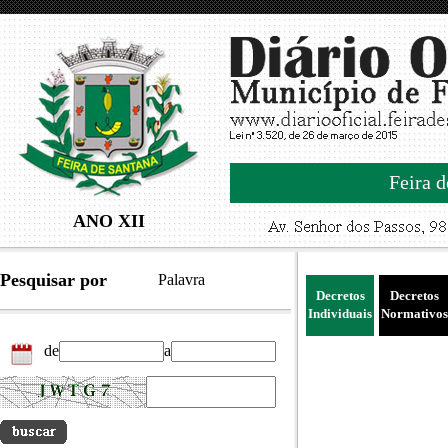
Feira d
ANO XII
Pesquisar por
Palavra
Decretos
Decretos
Individuais
Normativos
de
a