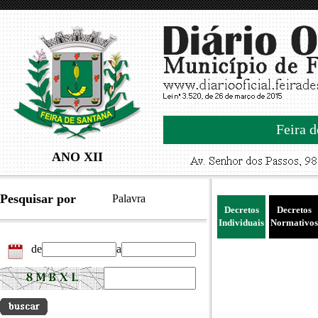
Feira d
ANO XII
Pesquisar por
Palavra
Decretos
Decretos
Individuais
Normativos
de
a