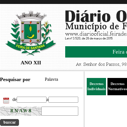
Feira 
ANO XII
Pesquisar por
Palavra
Decretos
Decretos
Individuais
Normativos
de
a