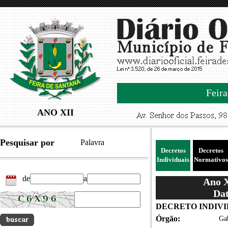
Feira
ANO XII
Pesquisar por
Palavra
Decretos
Decretos
Individuais
Normativos
de
a
Ano X
Dat
DECRETO INDIVID
Órgão:
Gab