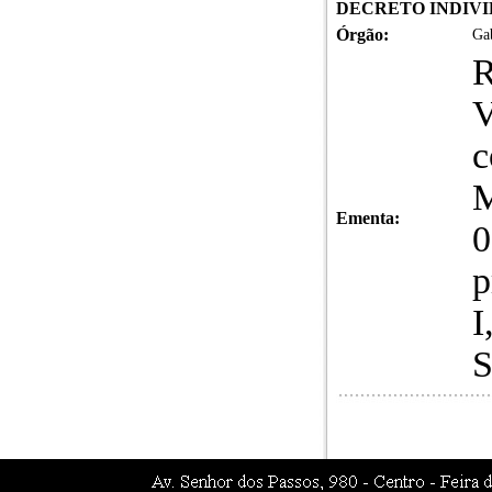
DECRETO INDIVID
Órgão:
Gab
R
V
c
M
Ementa:
0
p
I
S