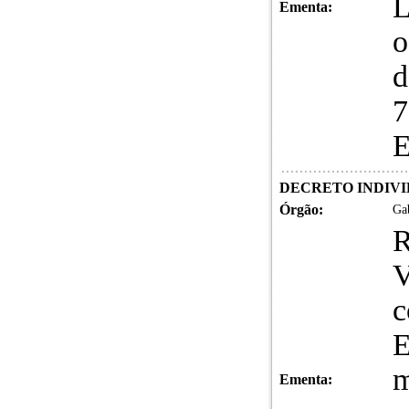
L
Ementa:
o
d
7
E
DECRETO INDIVID
Órgão:
Gab
R
V
c
m
Ementa: