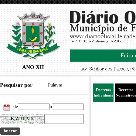
Feira 
ANO XII
Pesquisar por
Palavra
Decretos
Decretos
Individuais
Normativos
de
a