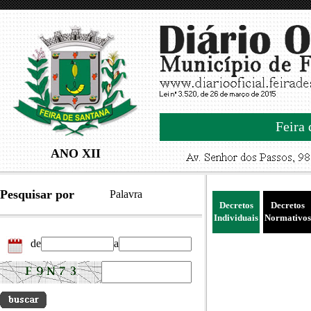
Feira 
ANO XII
Pesquisar por
Palavra
Decretos
Decretos
Individuais
Normativos
de
a