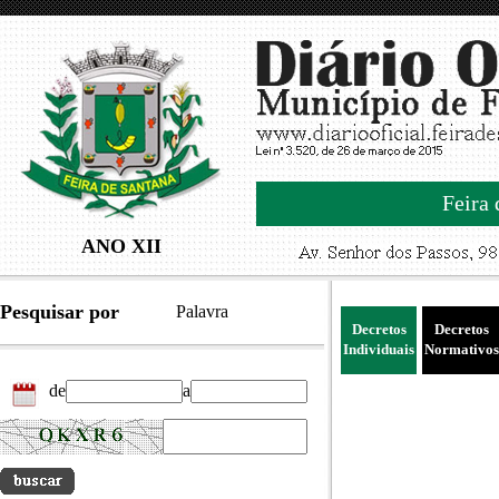
Feira 
ANO XII
Pesquisar por
Palavra
Decretos
Decretos
Individuais
Normativos
de
a