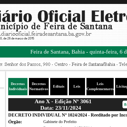
Feira de Santana, Bahia - quinta-feira, 6 
Decretos
Decretos
Leis
Editais
Leis
Licita
Individuais
Normativos
Complementares
Ano X - Edição Nº 3061
Data: 23/11/2024
DECRETO INDIVIDUAL Nº 1024/2024 - Reeditado por Inco
Órgão:
Gabinete do Prefeito