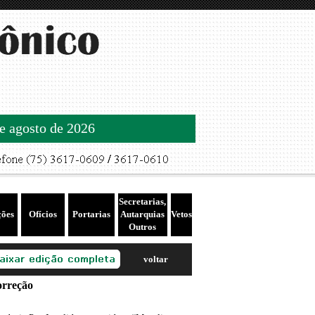
de agosto de 2026
Secretarias,
ções
Ofícios
Portarias
Autarquias
Vetos
Outros
voltar
rreção