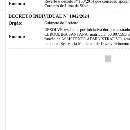
Reverte o decreto nº 150/2014 que concedeu aposent
Ementa:
Cordeiro de Lima da Silva.
DECRETO INDIVIDUAL Nº 1042/2024
Órgão:
Gabinete do Prefeito
RESOLVE rescindir, por iniciativa do(a) contrat
CERQUEIRA SANTANA, matrícula: 60.007.595-6, co
Ementa:
função de ASSISTENTE ADMINISTRATIVO, através 
lotado na Secretaria Municipal de Desenvolvimento 
1