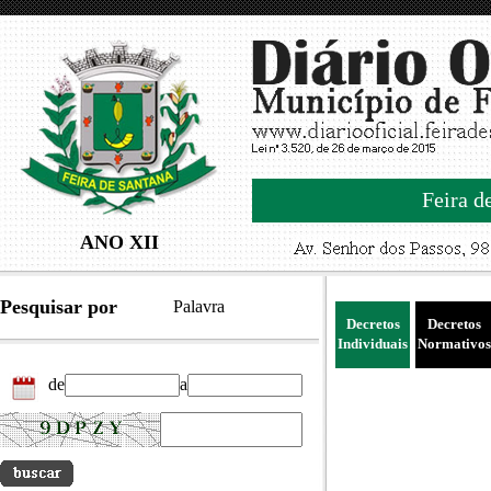
Feira d
ANO XII
Pesquisar por
Palavra
Decretos
Decretos
Individuais
Normativos
de
a