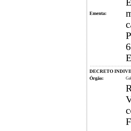
m
Ementa:
c
P
6
E
DECRETO INDIVIDUA
Órgão:
Gab
R
V
c