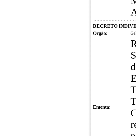
M
A
DECRETO INDIVID
Órgão:
Gab
S
d
E
T
T
Ementa:
C
r
p