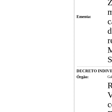
m
Ementa:
c
d
r
M
S
DECRETO INDIVIDUA
Órgão:
Gab
R
V
c