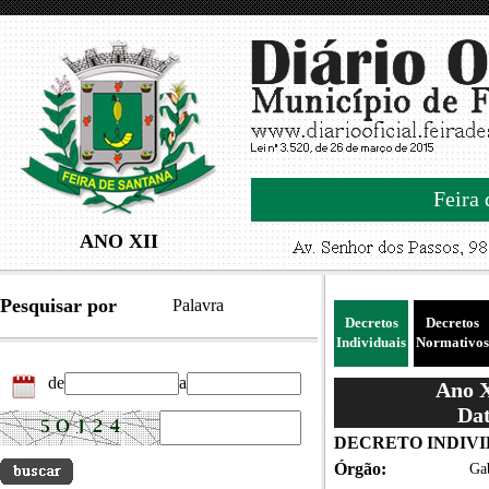
Feira 
ANO XII
Pesquisar por
Palavra
Decretos
Decretos
Individuais
Normativos
de
a
Ano X
Dat
DECRETO INDIVID
Órgão:
Gab