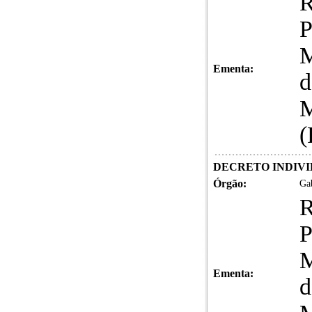
P
M
Ementa:
d
M
(
DECRETO INDIVIDU
Órgão:
Gab
P
M
Ementa:
d