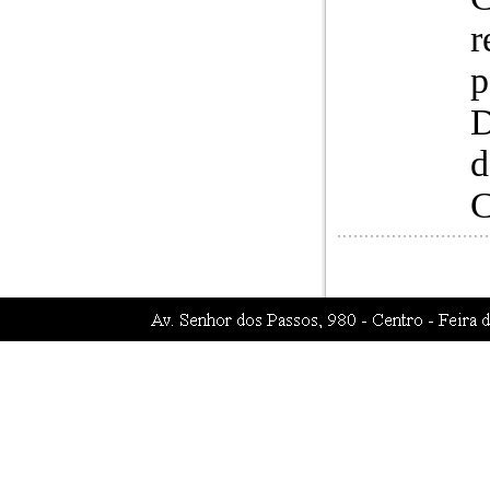
r
p
D
d
C