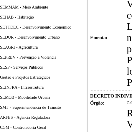
V
SEMMAM - Meio Ambiente
c
SEHAB - Habitação
L
SETTDEC - Desenvolvimento Econômico
n
SEDUR - Desenvolvimento Urbano
Ementa:
p
SEAGRI - Agricultura
P
SEPREV - Prevenção à Violência
SESP - Serviços Públicos
l
Gestão e Projetos Estratégicos
P
SEINFRA - Infraestrutura
DECRETO INDIVID
SEMOB - Mobilidade Urbana
Órgão:
Gab
SMT - Superintendência de Trânsito
R
ARFES - Agência Reguladora
V
CGM - Controladoria Geral