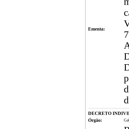
m
c
V
Ementa:
7
A
D
D
p
d
d
DECRETO INDIVID
Órgão:
Gab