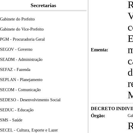
R
Secretarias
V
Gabinete do Prefeito
c
Gabinete do Vice-Prefeito
PGM - Procuradoria Geral
m
SEGOV - Governo
Ementa:
c
SEADM - Administração
d
SEFAZ - Fazenda
SEPLAN - Planejamento
r
SECOM - Comunicação
M
SEDESO - Desenvolvimento Social
DECRETO INDIVID
SEDUC - Educação
Órgão:
Gab
SMS - Saúde
R
SECEL - Cultura, Esporte e Lazer