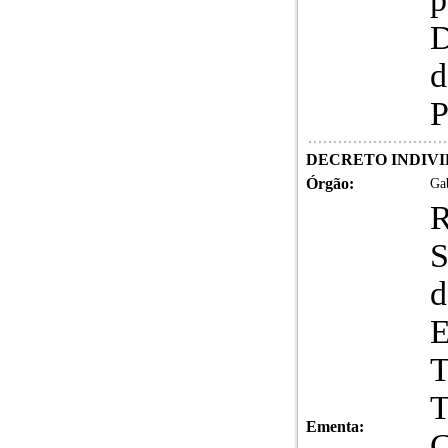
D
d
P
DECRETO INDIVID
Órgão:
Gab
S
d
E
T
T
Ementa:
C