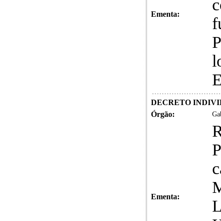
c
Ementa:
f
P
l
E
DECRETO INDIVIDUA
Órgão:
Gab
c
M
Ementa:
L