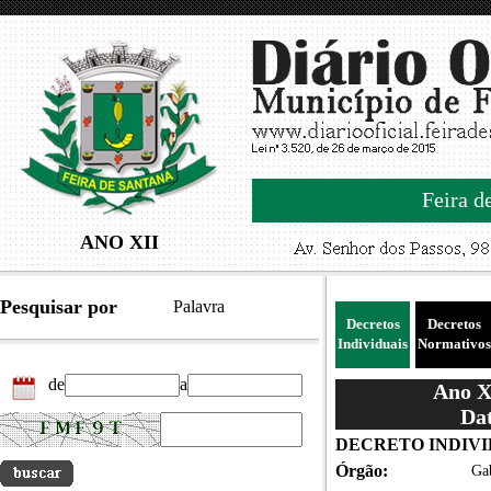
Feira d
ANO XII
Pesquisar por
Palavra
Decretos
Decretos
Individuais
Normativos
de
a
Ano XI
Dat
DECRETO INDIVID
Órgão:
Gab