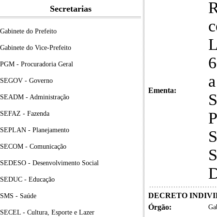
R
Secretarias
c
Gabinete do Prefeito
L
Gabinete do Vice-Prefeito
6
PGM - Procuradoria Geral
a
SEGOV - Governo
Ementa:
SEADM - Administração
P
SEFAZ - Fazenda
SEPLAN - Planejamento
S
SECOM - Comunicação
S
SEDESO - Desenvolvimento Social
D
SEDUC - Educação
DECRETO INDIVID
SMS - Saúde
Órgão:
Gab
SECEL - Cultura, Esporte e Lazer