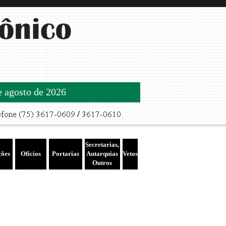
de agosto de 2026
Secretarias,
ções
Ofícios
Portarias
Autarquias
Vetos
Outros