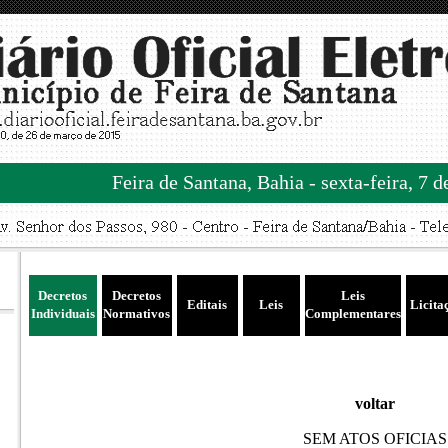
Feira de Santana, Bahia - sexta-feira, 7 
Decretos
Decretos
Leis
Editais
Leis
Licita
Individuais
Normativos
Complementares
voltar
SEM ATOS OFICIAS