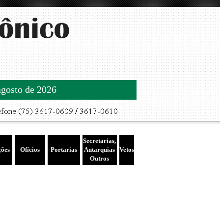
agosto de 2026
Secretarias,
ções
Ofícios
Portarias
Autarquias
Vetos
Outros