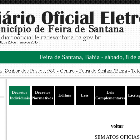
Feira de Santana, Bahia - sábado, 8 de 
Decretos
Decretos
Leis
Editais
Leis
Licita
Individuais
Normativos
Complementares
voltar
SEM ATOS OFICIAS