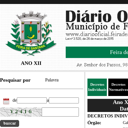
Feira d
ANO XII
Pesquisar por
Palavra
Decretos
Decretos
Individuais
Normativos
de
a
Ano XI
Dat
DECRETOS INDIVID
Órgão:
Gab