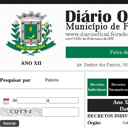
Feira d
ANO XII
Pesquisar por
Palavra
Decretos
Decretos
Individuais
Normativos
de
a
Ano XI
Dat
DECRETOS INDIVID
Órgão:
Gab