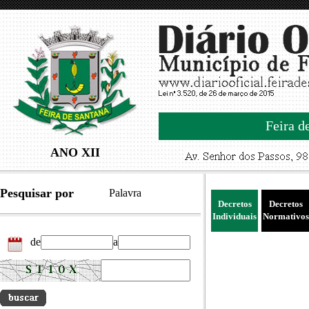
Feira d
ANO XII
Pesquisar por
Palavra
Decretos
Decretos
Individuais
Normativos
de
a