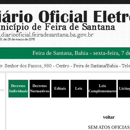
Feira de Santana, Bahia - sexta-feira, 7 
Decretos
Decretos
Leis
Editais
Leis
Licita
Individuais
Normativos
Complementares
voltar
SEM ATOS OFICIAS