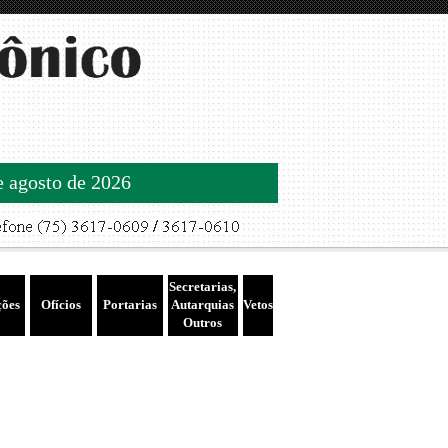
de agosto de 2026
Secretarias,
ções
Ofícios
Portarias
Autarquias
Vetos
Outros