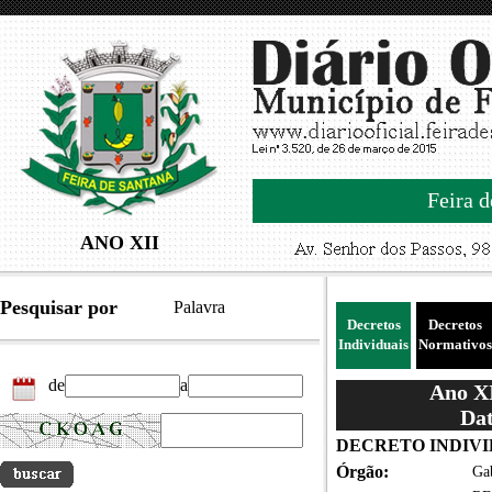
Feira d
ANO XII
Pesquisar por
Palavra
Decretos
Decretos
Individuais
Normativos
de
a
Ano XI
Dat
DECRETO INDIVID
Órgão:
Gab