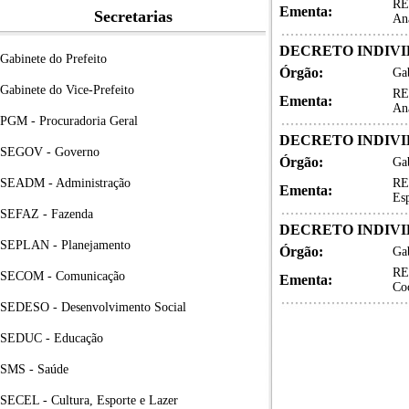
RE
Ementa:
Secretarias
Aná
DECRETO INDIVID
Gabinete do Prefeito
Órgão:
Gab
Gabinete do Vice-Prefeito
RE
Ementa:
Aná
PGM - Procuradoria Geral
DECRETO INDIVID
SEGOV - Governo
Órgão:
Gab
SEADM - Administração
RE
Ementa:
Esp
SEFAZ - Fazenda
DECRETO INDIVID
SEPLAN - Planejamento
Órgão:
Gab
RE
SECOM - Comunicação
Ementa:
Coo
SEDESO - Desenvolvimento Social
SEDUC - Educação
SMS - Saúde
SECEL - Cultura, Esporte e Lazer