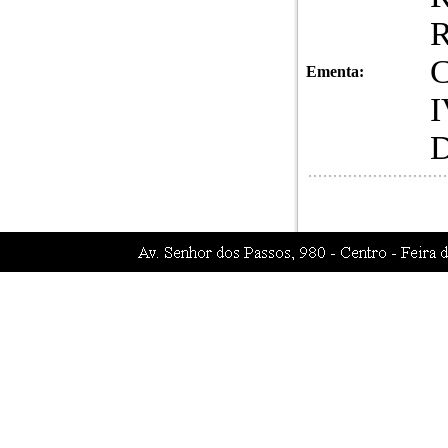
R
C
Ementa:
I
D