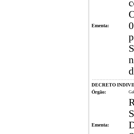
c
O
0
Ementa:
p
S
n
d
DECRETO INDIVID
Órgão:
Gab
S
D
Ementa: