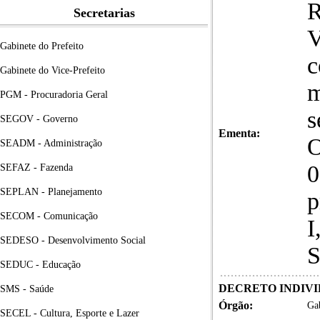
R
Secretarias
V
Gabinete do Prefeito
c
Gabinete do Vice-Prefeito
m
PGM - Procuradoria Geral
s
SEGOV - Governo
Ementa:
O
SEADM - Administração
0
SEFAZ - Fazenda
SEPLAN - Planejamento
p
SECOM - Comunicação
I
SEDESO - Desenvolvimento Social
S
SEDUC - Educação
DECRETO INDIVID
SMS - Saúde
Órgão:
Gab
SECEL - Cultura, Esporte e Lazer