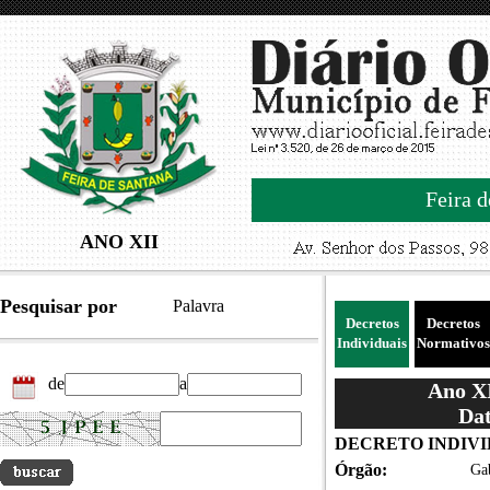
Feira d
ANO XII
Pesquisar por
Palavra
Decretos
Decretos
Individuais
Normativos
de
a
Ano XI
Dat
DECRETO INDIVID
Órgão:
Gab