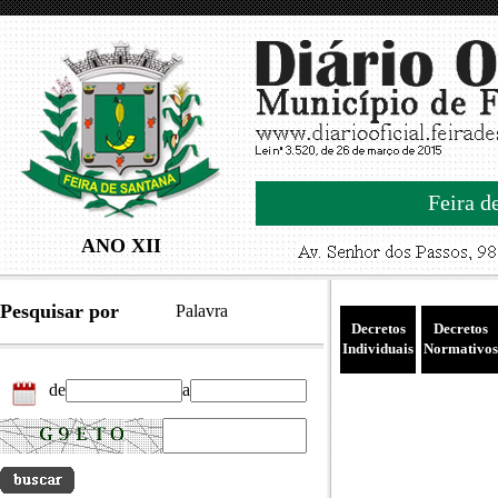
Feira d
ANO XII
Pesquisar por
Palavra
Decretos
Decretos
Individuais
Normativos
de
a