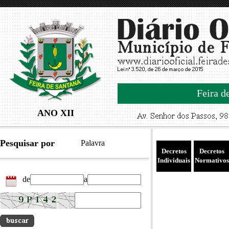
Feira d
ANO XII
Pesquisar por
Palavra
Decretos
Decretos
Individuais
Normativos
de
a