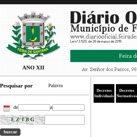
Feira d
ANO XII
Pesquisar por
Palavra
Decretos
Decretos
Individuais
Normativos
de
a