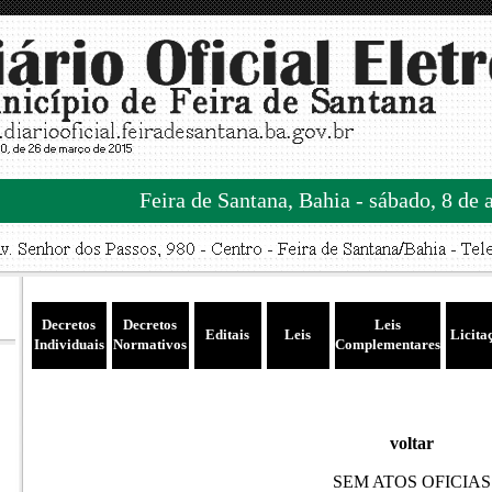
Feira de Santana, Bahia - sábado, 8 de 
Decretos
Decretos
Leis
Editais
Leis
Licita
Individuais
Normativos
Complementares
voltar
SEM ATOS OFICIAS