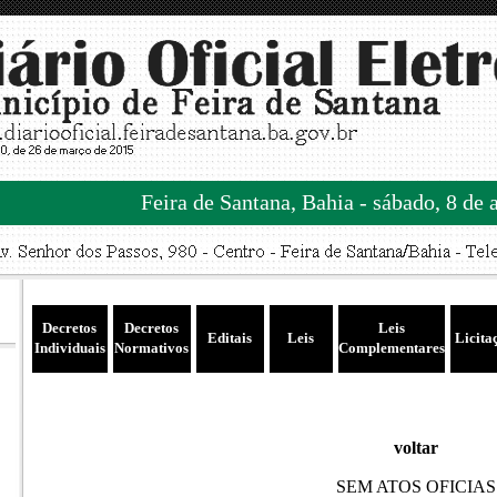
Feira de Santana, Bahia - sábado, 8 de 
Decretos
Decretos
Leis
Editais
Leis
Licita
Individuais
Normativos
Complementares
voltar
SEM ATOS OFICIAS