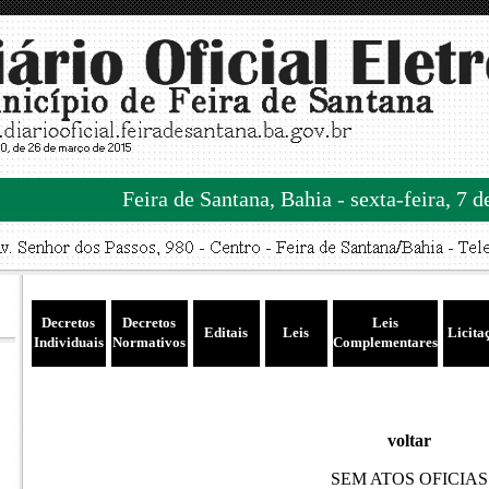
Feira de Santana, Bahia - sexta-feira, 7 
Decretos
Decretos
Leis
Editais
Leis
Licita
Individuais
Normativos
Complementares
voltar
SEM ATOS OFICIAS