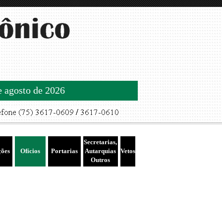
de agosto de 2026
Secretarias,
ções
Ofícios
Portarias
Autarquias
Vetos
Outros