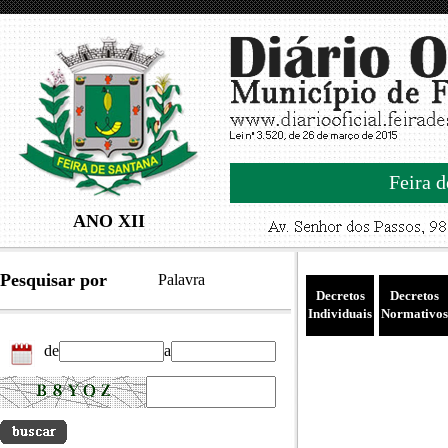
Feira d
ANO XII
Pesquisar por
Palavra
Decretos
Decretos
Individuais
Normativos
de
a